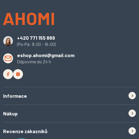
á
p
a
t
í
+420 771 155 889
(Po-Pá: 8:00 - 16:00)
eshop.ahomi@gmail.com
Odpovíme do 24 h
Informace
Zpětný odběr elektrozařízení a baterií
Nákup
Kontakt
Doprava
Tipy do kuchyně
Recenze zákazníků
Odstoupení od smlouvy