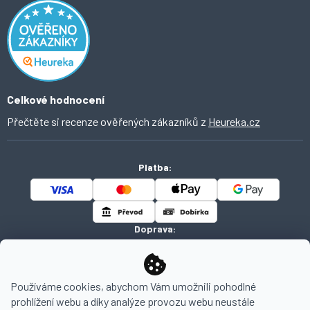
Inspirace a trendy
Obchodní podmínky
Domácí vychytávky
Ochrana osobních údajů
O Ahomi
Celkové hodnocení
Přečtěte si recenze ověřených zákazníků z
Heureka.cz
Platba:
Doprava:
Používáme cookies, abychom Vám umožnili pohodlné
prohlížení webu a díky analýze provozu webu neustále
Copyright 2026
AHOMI
. Všechna práva vyhrazena.