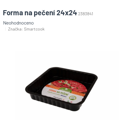
Forma na pečení 24x24
2383841
Průměrné
Neohodnoceno
hodnocení
Značka:
Smartcook
produktu
je
0,0
z
5
hvězdiček.