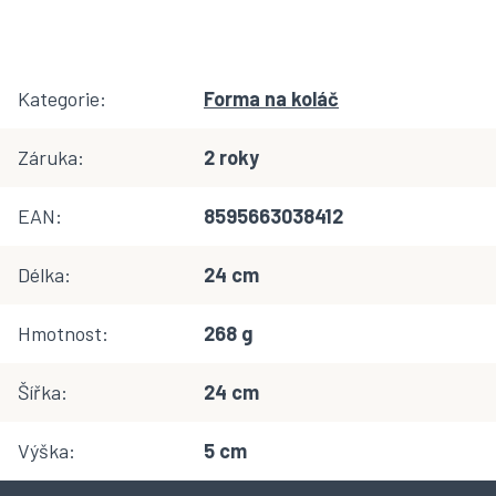
Kategorie
:
Forma na koláč
Záruka
:
2 roky
EAN
:
8595663038412
Délka
:
24 cm
Hmotnost
:
268 g
Šířka
:
24 cm
Výška
:
5 cm
Z