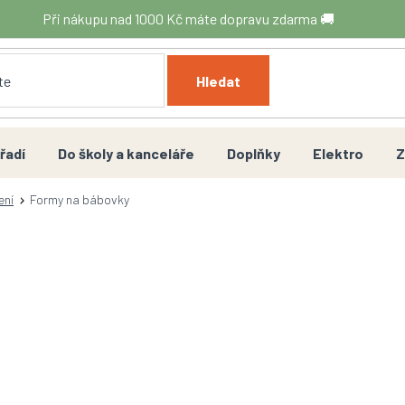
Při nákupu nad 1000 Kč máte dopravu zdarma 🚚
Hledat
řadí
Do školy a kanceláře
Doplňky
Elektro
Z
ení
Formy na bábovky