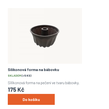
z
e
V
n
ý
í
p
p
i
r
s
o
p
d
r
u
o
k
d
t
u
ů
k
t
Silikonová forma na bábovku
ů
SKLADEM
(>5 KS)
Silikonová forma na pečení ve tvaru bábovky.
175 Kč
Do košíku