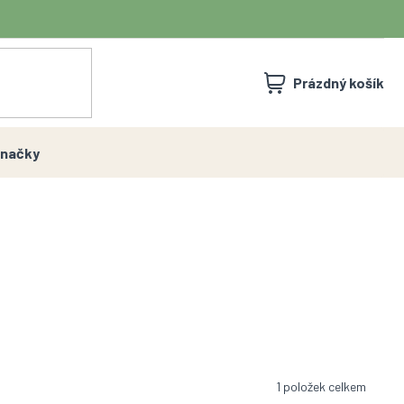
NÁKUPNÍ
Prázdný košík
KOŠÍK
načky
1
položek celkem