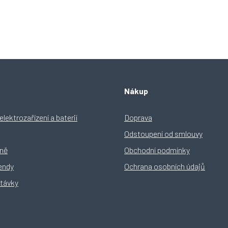
O
v
l
á
d
Nákup
a
c
í
lektrozařízení a baterií
Doprava
p
Odstoupení od smlouvy
r
v
yně
Obchodní podmínky
k
y
rendy
Ochrana osobních údajů
v
távky
ý
p
i
s
u