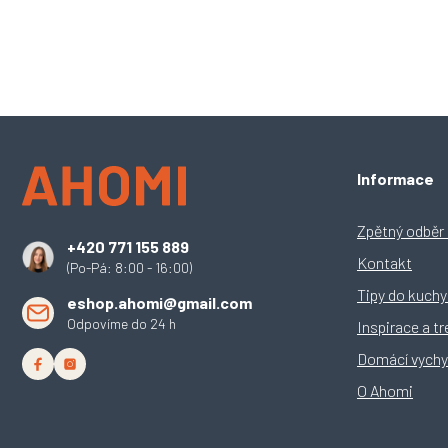
Z
Informace
á
p
a
Zpětný odběr e
+420 771 155 889
t
Kontakt
(Po-Pá: 8:00 - 16:00)
í
Tipy do kuch
eshop.ahomi@gmail.com
Odpovíme do 24 h
Inspirace a t
Domácí vychy
O Ahomi