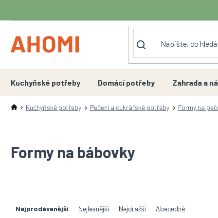
Přejít
na
obsah
Kuchyňské potřeby
Domácí potřeby
Zahrada a ná
Kuchyňské potřeby
Pečení a cukrářské potřeby
Formy na peč
Formy na bábovky
Ř
a
Nejprodávanější
Nejlevnější
Nejdražší
Abecedně