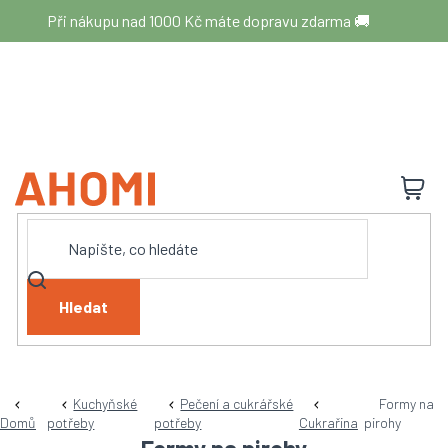
Přejít
Při nákupu nad 1000 Kč máte dopravu zdarma 🚚
na
obsah
N
K
Hledat
Kuchyňské
Pečení a cukrářské
Formy na
Domů
potřeby
potřeby
Cukrařina
pirohy