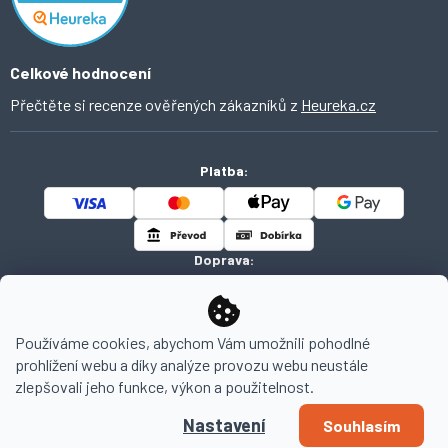
Celkové hodnocení
Přečtěte si recenze ověřených zákazníků z
Heureka.cz
Platba:
Doprava:
Používáme cookies, abychom Vám umožnili pohodlné
prohlížení webu a díky analýze provozu webu neustále
Copyright 2026
AHOMI
. Všechna práva vyhrazena.
zlepšovali jeho funkce, výkon a použitelnost.
Nastavení
Souhlasím
Vytvořil Shoptet