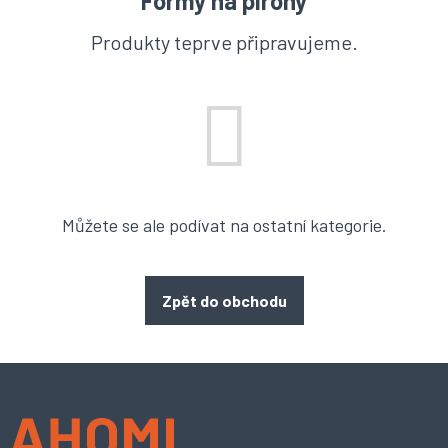
Formy na pirohy
Produkty teprve připravujeme.
Můžete se ale podívat na ostatní kategorie.
Zpět do obchodu
Z
á
p
a