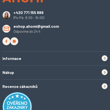
t
í
+420 771 155 889
(Po-Pá: 8:00 - 16:00)
eshop.ahomi@gmail.com
Odpovíme do 24 h
Informace
Zpětný odběr elektrozařízení a baterií
Nákup
Kontakt
Doprava
Tipy do kuchyně
Recenze zákazníků
Odstoupení od smlouvy
Inspirace a trendy
Obchodní podmínky
Domácí vychytávky
Ochrana osobních údajů
O Ahomi