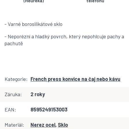
(Heuréka)
telefonu
- Varné borosilikátové sklo
- Neporézní a hladký povrch, který nepohlcuje pachy a
pachutě
Kategorie
:
French press konvice na čaj nebo kávu
Záruka
:
2 roky
EAN
:
8595249153003
Materiál
:
Nerez ocel
,
Sklo