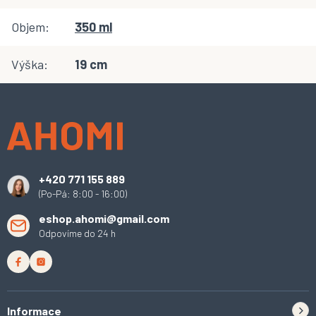
Objem
:
350 ml
Výška
:
19 cm
Z
á
p
a
t
í
+420 771 155 889
(Po-Pá: 8:00 - 16:00)
eshop.ahomi@gmail.com
Odpovíme do 24 h
Informace