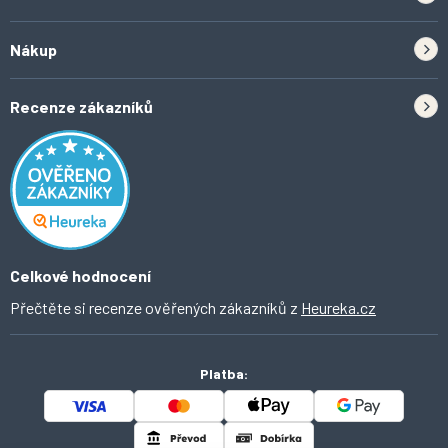
Zpětný odběr elektrozařízení a baterií
Nákup
Kontakt
Doprava
Tipy do kuchyně
Recenze zákazníků
Odstoupení od smlouvy
Inspirace a trendy
Obchodní podmínky
Domácí vychytávky
Ochrana osobních údajů
O Ahomi
Celkové hodnocení
Přečtěte si recenze ověřených zákazníků z
Heureka.cz
Platba: