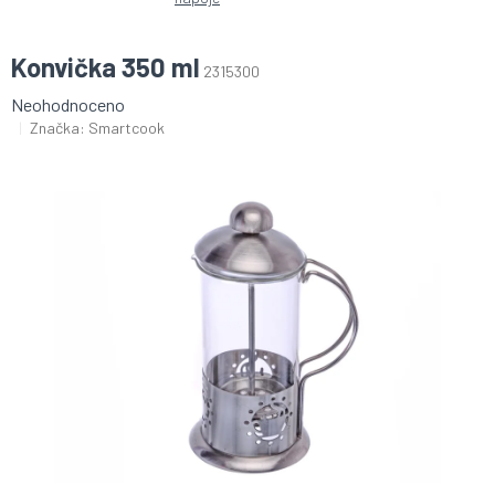
Konvička 350 ml
2315300
Průměrné
Neohodnoceno
hodnocení
Značka:
Smartcook
produktu
je
0,0
z
5
hvězdiček.