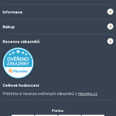
Informace
Zpětný odběr elektrozařízení a baterií
Nákup
Kontakt
Doprava
Tipy do kuchyně
Recenze zákazníků
Odstoupení od smlouvy
Inspirace a trendy
Obchodní podmínky
Domácí vychytávky
Ochrana osobních údajů
O Ahomi
Celkové hodnocení
Přečtěte si recenze ověřených zákazníků z
Heureka.cz
Platba: