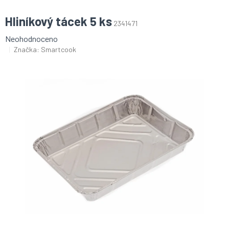
Hliníkový tácek 5 ks
2341471
Průměrné
Neohodnoceno
hodnocení
Značka:
Smartcook
produktu
je
0,0
z
5
hvězdiček.