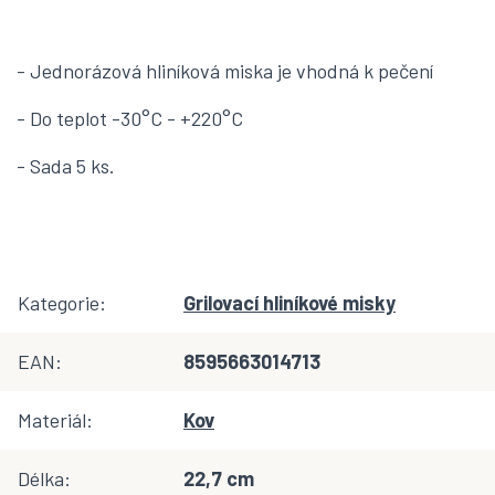
- Jednorázová hliníková miska je vhodná k pečení
- Do teplot -30°C - +220°C
- Sada 5 ks.
Kategorie
:
Grilovací hliníkové misky
EAN
:
8595663014713
Materiál
:
Kov
Délka
:
22,7 cm