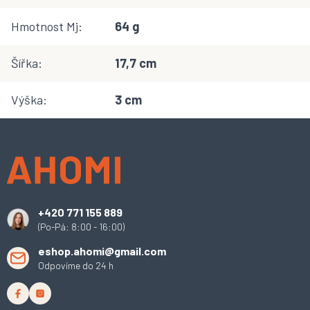
Hmotnost Mj
:
64 g
Šířka
:
17,7 cm
Výška
:
3 cm
Z
á
p
a
t
í
+420 771 155 889
(Po-Pá: 8:00 - 16:00)
eshop.ahomi@gmail.com
Odpovíme do 24 h