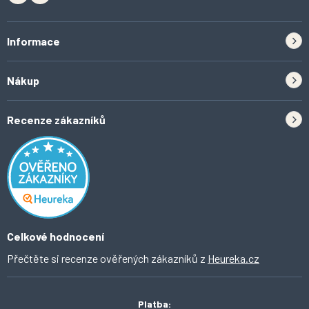
Informace
Zpětný odběr elektrozařízení a baterií
Nákup
Kontakt
Doprava
Tipy do kuchyně
Recenze zákazníků
Odstoupení od smlouvy
Inspirace a trendy
Obchodní podmínky
Domácí vychytávky
Ochrana osobních údajů
O Ahomi
Celkové hodnocení
Přečtěte si recenze ověřených zákazníků z
Heureka.cz
Platba: