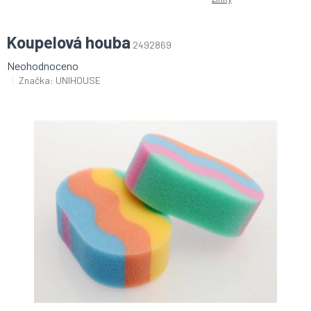
Koupelová houba
2492869
Průměrné
Neohodnoceno
hodnocení
Značka:
UNIHOUSE
produktu
je
0,0
z
5
hvězdiček.