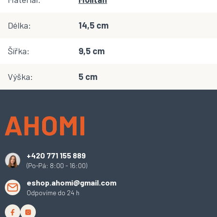
Délka
:
14,5 cm
Šířka
:
9,5 cm
Výška
:
5 cm
Z
á
p
a
t
í
+420 771 155 889
(Po-Pá: 8:00 - 16:00)
eshop.ahomi@gmail.com
Odpovíme do 24 h