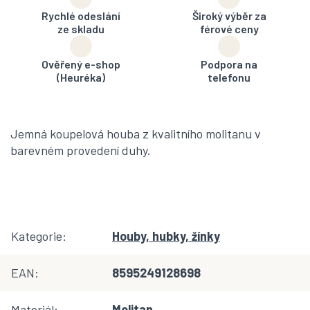
Rychlé odeslání
Široký výběr za
ze skladu
férové ceny
Ověřený e-shop
Podpora na
(Heuréka)
telefonu
Jemná koupelová houba z kvalitního molitanu v
barevném provedení duhy.
Kategorie
:
Houby, hubky, žínky
EAN
:
8595249128698
Materiál
:
Molitan