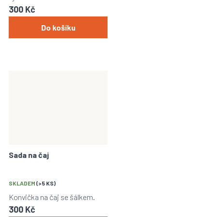
je
borosilikátového skla.
300 Kč
5,0
z
Do košíku
5
hvězdiček.
Sada na čaj
SKLADEM
(>5 KS)
Konvička na čaj se šálkem.
300 Kč