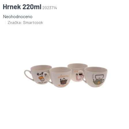
Hrnek 220ml
2023714
Průměrné
Neohodnoceno
hodnocení
Značka:
Smartcook
produktu
je
0,0
z
5
hvězdiček.