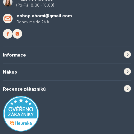
(Po-Pá: 8:00 - 16:00)
eshop.ahomi@gmail.com
Odpovíme do 24 h
Informace
Zpětný odběr elektrozařízení a baterií
Nákup
Kontakt
Doprava
Tipy do kuchyně
Recenze zákazníků
Odstoupení od smlouvy
Inspirace a trendy
Obchodní podmínky
Domácí vychytávky
Ochrana osobních údajů
O Ahomi