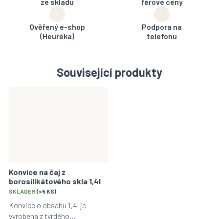
ze skladu
férové ceny
Ověřený e-shop
Podpora na
(Heuréka)
telefonu
Související produkty
Konvice na čaj z
borosilikátového skla 1,4l
Průměrné
SKLADEM
(>5 KS)
hodnocení
Konvice o obsahu 1,4l je
produktu
vyrobena z tvrdého