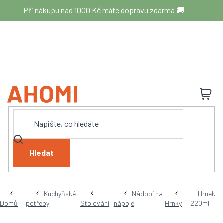
Přejít
Při nákupu nad 1000 Kč máte dopravu zdarma 🚚
na
obsah
N
K
Hledat
Kuchyňské
Nádobí na
Hrnek
Domů
potřeby
Stolování
nápoje
Hrnky
220ml