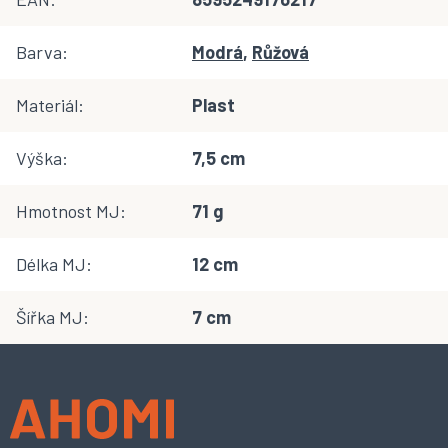
Barva
:
Modrá
,
Růžová
Materiál
:
Plast
Výška
:
7,5 cm
Hmotnost MJ
:
71 g
Délka MJ
:
12 cm
Šířka MJ
:
7 cm
Z
á
p
a
t