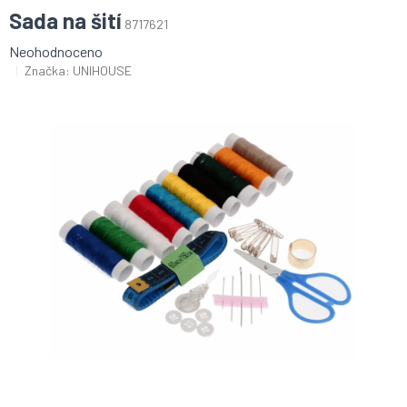
Sada na šití
8717621
Průměrné
Neohodnoceno
hodnocení
Značka:
UNIHOUSE
produktu
je
0,0
z
5
hvězdiček.