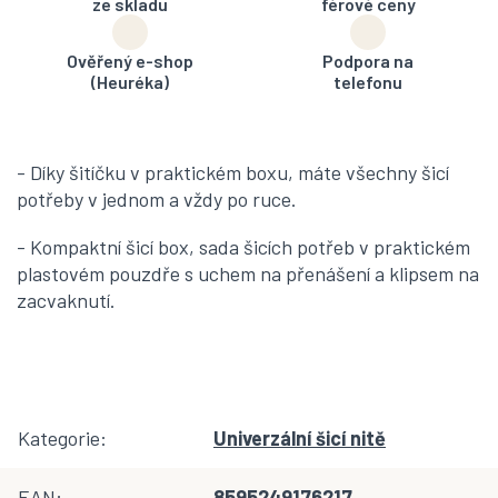
ze skladu
férové ceny
Ověřený e-shop
Podpora na
(Heuréka)
telefonu
- Díky šitíčku v praktickém boxu, máte všechny šicí
potřeby v jednom a vždy po ruce.
- Kompaktní šicí box, sada šicích potřeb v praktickém
plastovém pouzdře s uchem na přenášení a klipsem na
zacvaknutí.
Kategorie
:
Univerzální šicí nitě
EAN
:
8595249176217