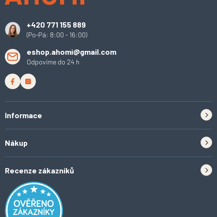
t
í
+420 771 155 889
(Po-Pá: 8:00 - 16:00)
eshop.ahomi@gmail.com
Odpovíme do 24 h
Informace
Zpětný odběr elektrozařízení a baterií
Nákup
Kontakt
Doprava
Tipy do kuchyně
Recenze zákazníků
Odstoupení od smlouvy
Inspirace a trendy
Obchodní podmínky
Domácí vychytávky
Ochrana osobních údajů
O Ahomi