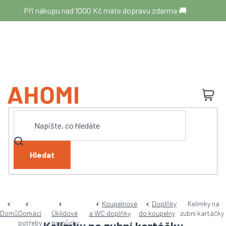
Přejít
Při nákupu nad 1000 Kč máte dopravu zdarma 🚚
na
obsah
N
K
Hledat
Koupelnové
Doplňky
Kelímky na
Domů
Domácí
Úklidové
a WC doplňky
do koupelny
zubní kartáčky
potřeby
pomůcky