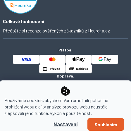
Celkové hodnocení
Přečtěte si recenze ověřených zákazníků z
Heureka.cz
Platba:
Doprava:
Používáme cookies, abychom Vám umožnili pohodlné
prohlížení webu a díky analýze provozu webu neustále
Copyright 2026
AHOMI
. Všechna práva vyhrazena.
zlepšovali jeho funkce, výkon a použitelnost.
Nastavení
Souhlasím
Vytvořil Shoptet