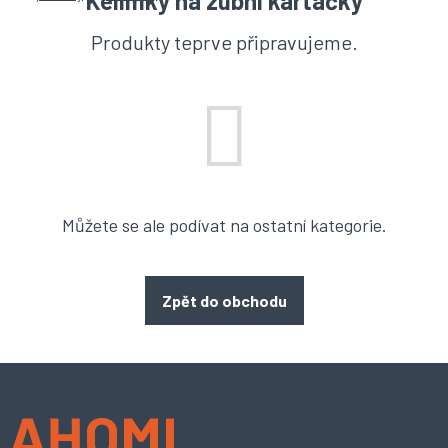
Kelímky na zubní kartáčky
Produkty teprve připravujeme.
Můžete se ale podívat na ostatní kategorie.
Zpět do obchodu
Z
á
p
a