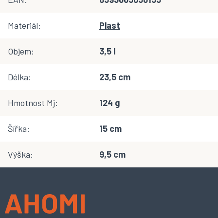
Materiál
:
Plast
Objem
:
3,5 l
Délka
:
23,5 cm
Hmotnost Mj
:
124 g
Šířka
:
15 cm
Výška
:
9,5 cm
Z
á
p
a
t