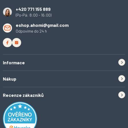
í
+420 771 155 889
(Po-Pá: 8:00 - 16:00)
eshop.ahomi@gmail.com
Odpovíme do 24 h
Informace
Zpětný odběr elektrozařízení a baterií
Nákup
Kontakt
Doprava
Tipy do kuchyně
Recenze zákazníků
Odstoupení od smlouvy
Inspirace a trendy
Obchodní podmínky
Domácí vychytávky
Ochrana osobních údajů
O Ahomi