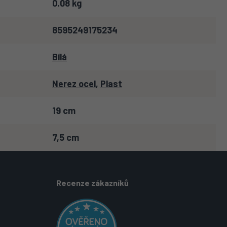
0.08 kg
8595249175234
Bílá
Nerez ocel
,
Plast
19 cm
7,5 cm
Recenze zákazníků