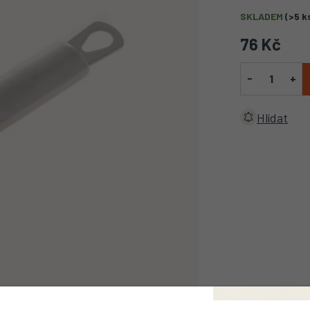
SKLADEM
(>5 k
76 Kč
Hlídat