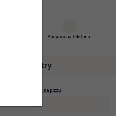
uréka)
Podpora na telefonu
ové parametry
Kráječe na pizzu
2 roky