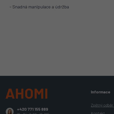
- Snadná manipulace a údržba
Z
Informace
á
p
a
Zpětný odběr e
+420 771 155 889
t
Kontakt