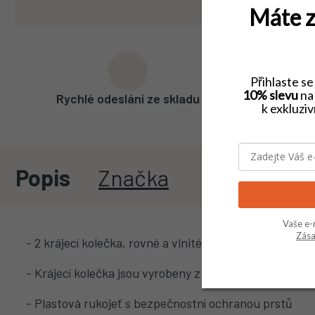
Máte z
Přihlaste s
10% slevu
na 
Rychlé odeslání ze skladu
Široký
k exkluzi
Popis
Značka
Vaše e-
Zása
- 2 krájecí kolečka, rovné a vlnité
- Krájecí kolečka jsou vyrobeny z kvalitní nerezavějící 
- Plastová rukojeť s bezpečnostní ochranou prstů