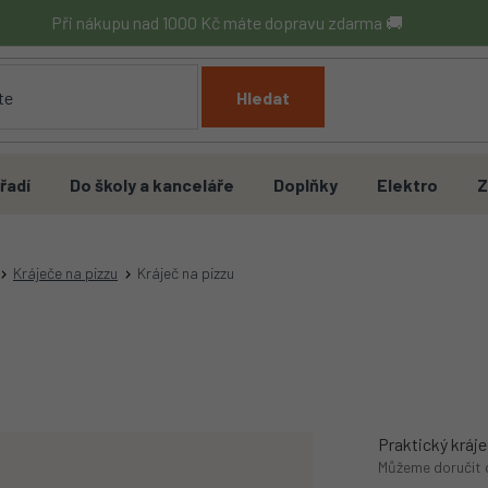
Při nákupu nad 1000 Kč máte dopravu zdarma 🚚
Hledat
řadí
Do školy a kanceláře
Doplňky
Elektro
Z
Kráječe na pizzu
Kráječ na pizzu
Praktický kráje
Můžeme doručit 