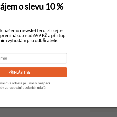
ájem o slevu 10 %
e k našemu newsletteru, získejte
první nákup nad 699 Kč a přístup
 výběr za férové ceny
Ověřený e-shop (He
vním výhodám pro odběratele.
Doplňk
PŘIHLÁSIT SE
mailová adresa je u nás v bezpečí.
dy zpracování osobních údajů
Kategorie
:
oceli
Záruka
: