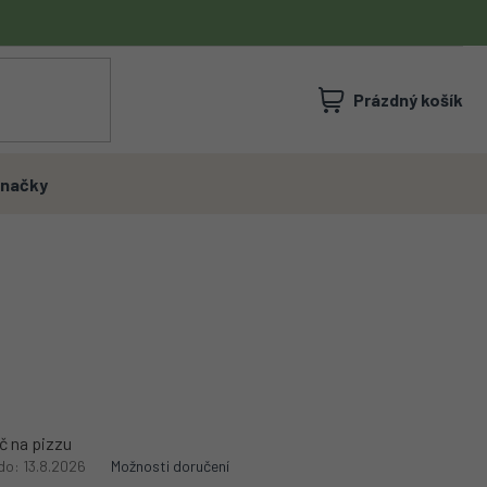
NÁKUPNÍ
Prázdný košík
KOŠÍK
načky
č na pizzu
do:
13.8.2026
Možnosti doručení