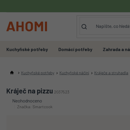
Přejít
na
obsah
Kuchyňské potřeby
Domácí potřeby
Zahrada a ná
Kuchyňské potřeby
Kuchyňské náčiní
Kráječe a struhadla
Kráječ na pizzu
2037523
Průměrné
Neohodnoceno
hodnocení
Značka:
Smartcook
produktu
je
0,0
z