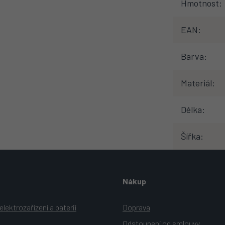
Hmotnost
:
EAN
:
Barva
:
Materiál
:
Délka
:
Šířka
:
Nákup
lektrozařízení a baterií
Doprava
Odstoupení od smlouvy