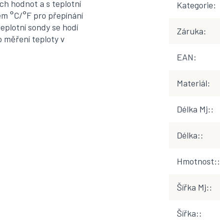
h hodnot a s teplotní
Kategorie
:
em °C/°F pro přepínání
eplotní sondy se hodí
Záruka
:
o měření teploty v
EAN
:
Materiál
:
Délka Mj:
:
Délka:
:
Hmotnost:
:
Šířka Mj:
:
Šířka:
: