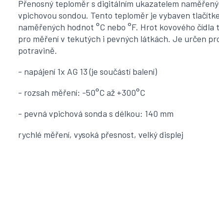
Přenosný teploměr s digitálním ukazatelem naměřenýc
vpichovou sondou. Tento teploměr je vybaven tlačítk
naměřených hodnot °C nebo °F. Hrot kovového čídla t
pro měření v tekutých i pevných látkách. Je určen pr
potravině.
- napájení 1x AG 13 (je součástí balení)
- rozsah měření: -50°C až +300°C
- pevná vpichová sonda s délkou: 140 mm
rychlé měření, vysoká přesnost, velký displej