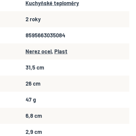
Kuchyňské teploměry
2 roky
8595663035084
Nerez ocel
,
Plast
31,5 cm
26 cm
47 g
6,8 cm
2,9 cm