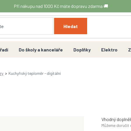
Při nákupu nad 1000 Kč máte dopravu zdarma 🚚
Hledat
řadí
Do školy a kanceláře
Doplňky
Elektro
Z
ry
Kuchyňský teploměr - digitální
Vhodný doplněk
Můžeme doručit 