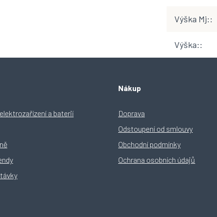
Výška Mj:
:
Výška:
:
Nákup
lektrozařízení a baterií
Doprava
Odstoupení od smlouvy
yně
Obchodní podmínky
rendy
Ochrana osobních údajů
távky