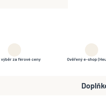
 výběr za férové ceny
Ověřený e-shop (He
Doplňk