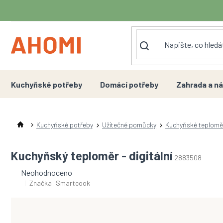
Přejít
na
obsah
Kuchyňské potřeby
Domácí potřeby
Zahrada a ná
Kuchyňské potřeby
Užitečné pomůcky
Kuchyňské teplomě
Kuchyňský teploměr - digitální
2883508
Průměrné
Neohodnoceno
hodnocení
Značka:
Smartcook
produktu
je
0,0
z