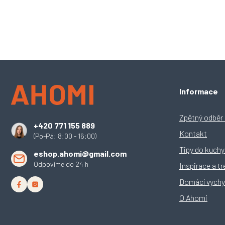
Z
Informace
á
p
a
Zpětný odběr e
+420 771 155 889
t
Kontakt
(Po-Pá: 8:00 - 16:00)
í
Tipy do kuch
eshop.ahomi@gmail.com
Odpovíme do 24 h
Inspirace a t
Domácí vychy
O Ahomi