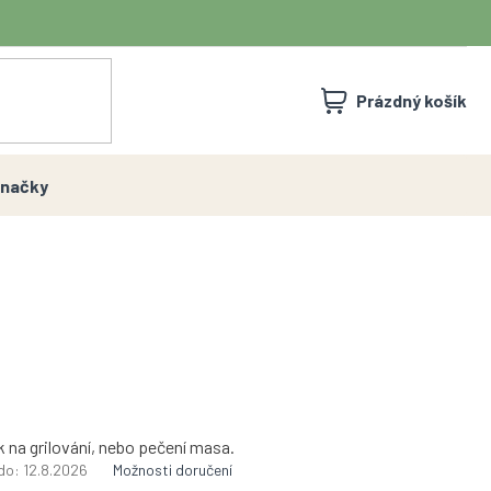
NÁKUPNÍ
Prázdný košík
KOŠÍK
načky
 na grilování, nebo pečení masa.
do:
12.8.2026
Možnosti doručení