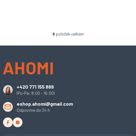
6
položek celkem
O
v
l
Z
á
á
d
p
a
a
c
t
í
í
p
+420 771 155 889
r
(Po-Pá: 8:00 - 16:00)
v
k
eshop.ahomi@gmail.com
y
Odpovíme do 24 h
v
ý
p
i
s