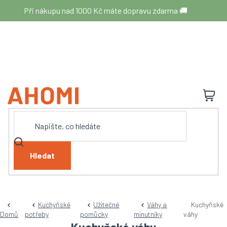
Přejít
Při nákupu nad 1000 Kč máte dopravu zdarma 🚚
na
obsah
N
K
Hledat
Kuchyňské
Užitečné
Váhy a
Kuchyňské
Domů
potřeby
pomůcky
minutníky
váhy