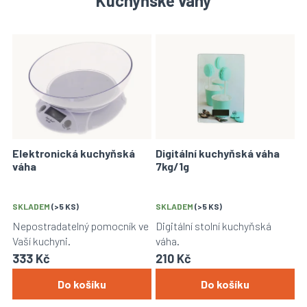
Kuchyňské váhy
V
ý
p
i
s
p
r
o
Elektronická kuchyňská
Digitální kuchyňská váha
d
váha
7kg/1g
u
k
t
SKLADEM
(>5 KS)
SKLADEM
(>5 KS)
ů
Nepostradatelný pomocník ve
Digitální stolní kuchyňská
Vaší kuchyni.
váha.
333 Kč
210 Kč
Do košíku
Do košíku