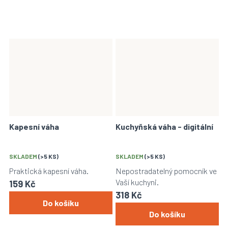
Kapesní váha
Kuchyňská váha - digitální
SKLADEM
(>5 KS)
SKLADEM
(>5 KS)
Praktická kapesní váha.
Nepostradatelný pomocník ve
Vaší kuchyni.
159 Kč
318 Kč
Do košíku
Do košíku