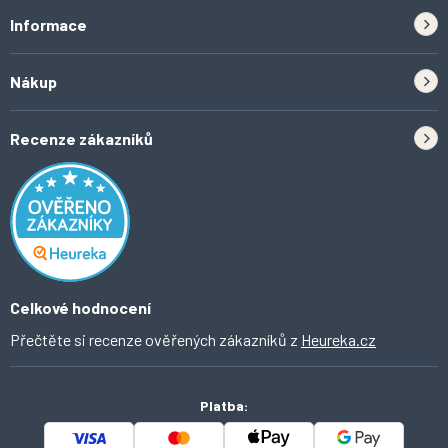
u
Informace
Zpětný odběr elektrozařízení a baterií
Nákup
Kontakt
Doprava
Tipy do kuchyně
Recenze zákazníků
Odstoupení od smlouvy
Inspirace a trendy
Obchodní podmínky
Domácí vychytávky
Ochrana osobních údajů
O Ahomi
Celkové hodnocení
Přečtěte si recenze ověřených zákazníků z
Heureka.cz
Platba: