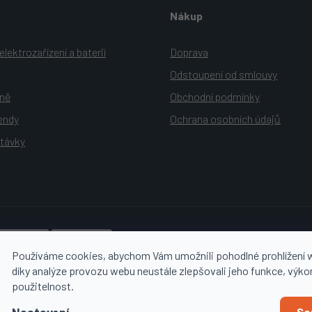
Nákup
lektrozařízení a baterií
Doprava
Odstoupení od smlouvy
yně
Obchodní podmínky
rendy
Ochrana osobních údajů
távky
Používáme cookies, abychom Vám umožnili pohodlné prohlížení 
díky analýze provozu webu neustále zlepšovali jeho funkce, výko
použitelnost.
So