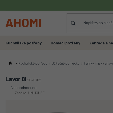
Přejít
na
obsah
Kuchyňské potřeby
Domácí potřeby
Zahrada a ná
Kuchyňské potřeby
Užitečné pomůcky
Talířky, misky a lav
Lavor 8l
2040702
Průměrné
Neohodnoceno
hodnocení
Značka:
UNIHOUSE
produktu
je
0,0
z