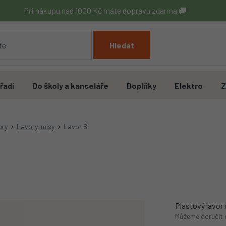
Při nákupu nad 1000 Kč máte dopravu zdarma 🚚
Hledat
řadí
Do školy a kanceláře
Doplňky
Elektro
Z
ory
Lavory, mísy
Lavor 8l
Plastový lavor 
Můžeme doručit 