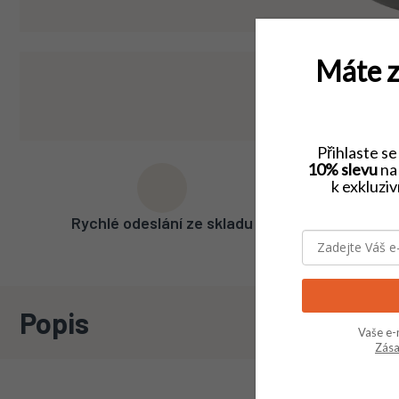
Máte z
Přihlaste s
10% slevu
na 
k exkluzi
Rychlé odeslání ze skladu
Široký
Popis
Vaše e-
Zása