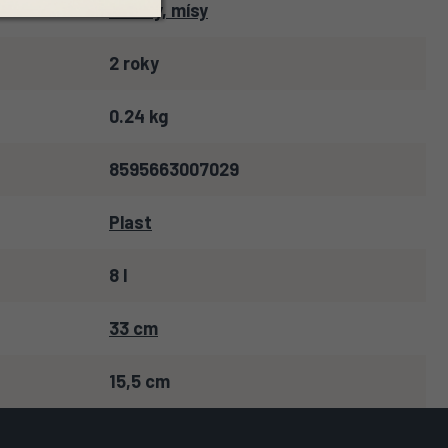
Lavory, mísy
2 roky
0.24 kg
8595663007029
Plast
8 l
33 cm
15,5 cm