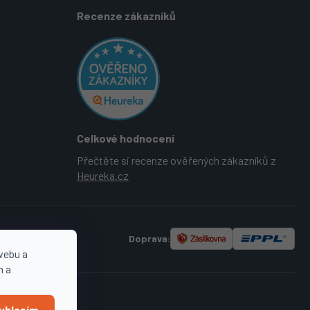
Recenze zákazníků
Celkové hodnocení
Přečtěte si recenze ověřených zákazníků z
Heureka.cz
Doprava:
webu a
n a
uhlasím