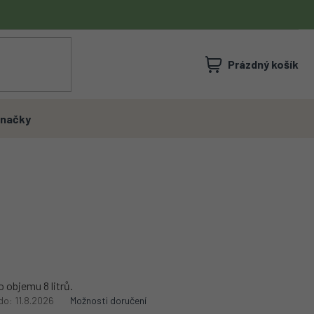
NÁKUPNÍ
Prázdný košík
KOŠÍK
načky
o objemu 8 litrů.
do:
11.8.2026
Možnosti doručení