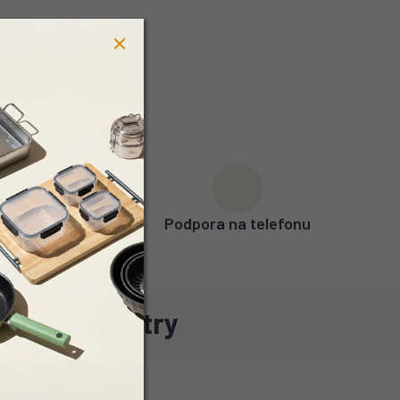
uréka)
Podpora na telefonu
ové parametry