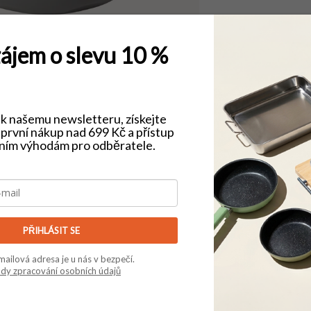
ájem o slevu 10 %
e k našemu newsletteru, získejte
první nákup nad 699 Kč a přístup
vním výhodám pro odběratele.
 výběr za férové ceny
Ověřený e-shop (He
PŘIHLÁSIT SE
Doplňk
mailová adresa je u nás v bezpečí.
dy zpracování osobních údajů