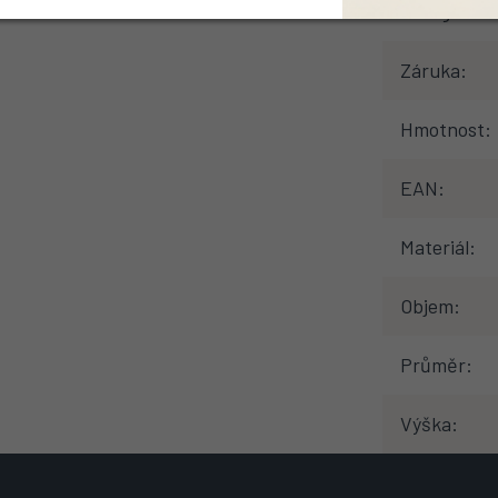
Kategorie
:
Záruka
:
Hmotnost
:
EAN
:
Materiál
:
Objem
:
Průměr
:
Výška
: