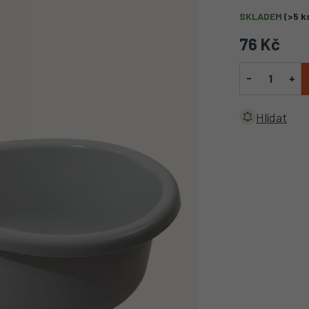
SKLADEM
(>5 k
76 Kč
Hlídat