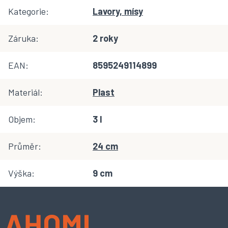
Kategorie
:
Lavory, mísy
Záruka
:
2 roky
EAN
:
8595249114899
Materiál
:
Plast
Objem
:
3 l
Průměr
:
24 cm
Výška
:
9 cm
Z
á
p
a