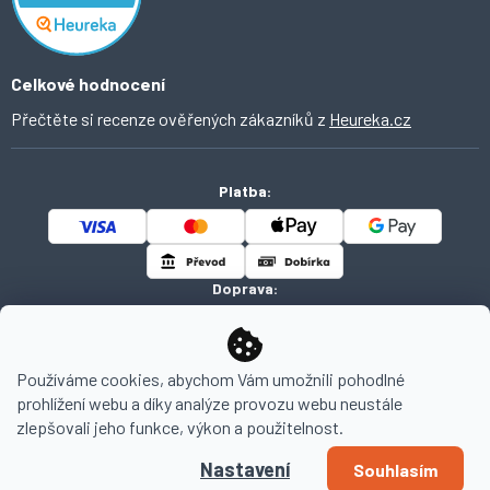
Celkové hodnocení
Přečtěte si recenze ověřených zákazníků z
Heureka.cz
Platba:
Doprava:
Používáme cookies, abychom Vám umožnili pohodlné
prohlížení webu a díky analýze provozu webu neustále
Copyright 2026
AHOMI
. Všechna práva vyhrazena.
zlepšovali jeho funkce, výkon a použitelnost.
Nastavení
Souhlasím
Vytvořil Shoptet