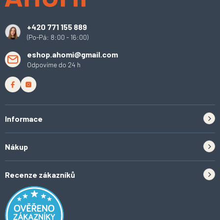
t
í
+420 771 155 889
(Po-Pá: 8:00 - 16:00)
eshop.ahomi@gmail.com
Odpovíme do 24 h
Informace
Zpětný odběr elektrozařízení a baterií
Nákup
Kontakt
Doprava
Tipy do kuchyně
Recenze zákazníků
Odstoupení od smlouvy
Inspirace a trendy
Obchodní podmínky
Domácí vychytávky
Ochrana osobních údajů
O Ahomi