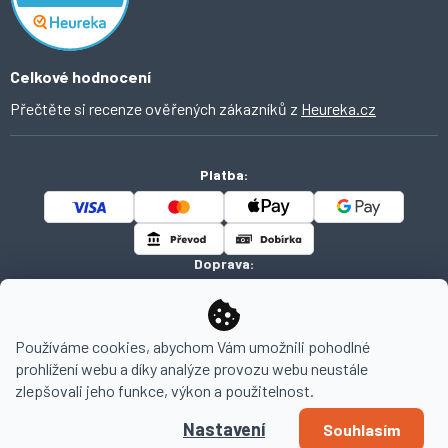
Celkové hodnocení
Přečtěte si recenze ověřených zákazníků z
Heureka.cz
Platba:
Doprava:
Používáme cookies, abychom Vám umožnili pohodlné
prohlížení webu a díky analýze provozu webu neustále
Copyright 2026
AHOMI
. Všechna práva vyhrazena.
zlepšovali jeho funkce, výkon a použitelnost.
Nastavení
Souhlasím
Vytvořil Shoptet