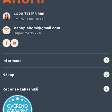
t
í
+420 771 155 889
(Po-Pá: 8:00 - 16:00)
eshop.ahomi@gmail.com
Odpovíme do 24 h
Informace
Zpětný odběr elektrozařízení a baterií
Nákup
Kontakt
Doprava
Tipy do kuchyně
Recenze zákazníků
Odstoupení od smlouvy
Inspirace a trendy
Obchodní podmínky
Domácí vychytávky
Ochrana osobních údajů
O Ahomi