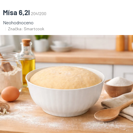
Mísa 6,2l
2041200
Průměrné
Neohodnoceno
hodnocení
Značka:
Smartcook
produktu
je
0,0
z
5
hvězdiček.