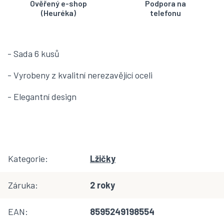
Ověřený e-shop
Podpora na
(Heuréka)
telefonu
- Sada 6 kusů
- Vyrobeny z kvalitní nerezavějící oceli
- Elegantní design
Kategorie
:
Lžičky
Záruka
:
2 roky
EAN
:
8595249198554