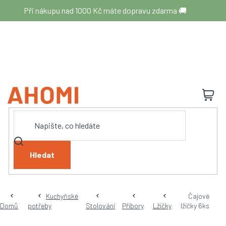
Přejít
Při nákupu nad 1000 Kč máte dopravu zdarma 🚚
na
obsah
N
K
Hledat
Kuchyňské
Čajové
Domů
potřeby
Stolování
Příbory
Lžičky
lžičky 6ks