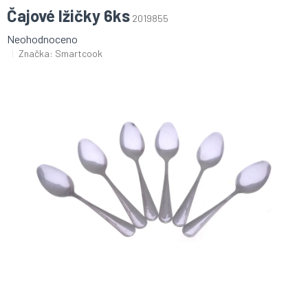
Čajové lžičky 6ks
2019855
Průměrné
Neohodnoceno
hodnocení
Značka:
Smartcook
produktu
je
0,0
z
5
hvězdiček.