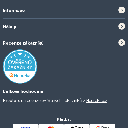
Informace
Zpětný odběr elektrozařízení a baterií
Nákup
Kontakt
Doprava
Tipy do kuchyně
Recenze zákazníků
Odstoupení od smlouvy
Inspirace a trendy
Obchodní podmínky
Domácí vychytávky
Ochrana osobních údajů
O Ahomi
Celkové hodnocení
Přečtěte si recenze ověřených zákazníků z
Heureka.cz
Platba: