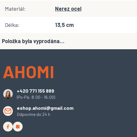
Materiál
:
Nerez ocel
Délka
:
13,5 cm
Položka byla vyprodána…
Z
á
p
a
t
í
+420 771 155 889
(Po-Pá: 8:00 - 16:00)
eshop.ahomi@gmail.com
Odpovíme do 24 h