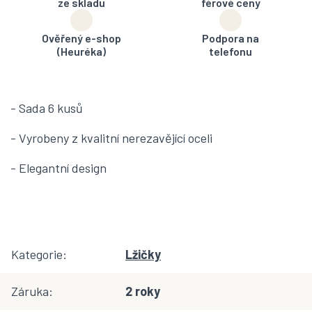
ze skladu
férové ceny
Ověřený e-shop
Podpora na
(Heuréka)
telefonu
- Sada 6 kusů
- Vyrobeny z kvalitní nerezavějící oceli
- Elegantní design
Kategorie
:
Lžičky
Záruka
:
2 roky