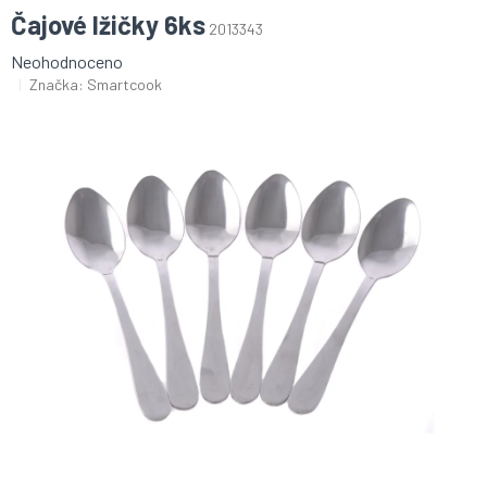
Čajové lžičky 6ks
2013343
Průměrné
Neohodnoceno
hodnocení
Značka:
Smartcook
produktu
je
0,0
z
5
hvězdiček.