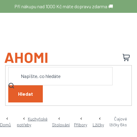
Přejít
Při nákupu nad 1000 Kč máte dopravu zdarma 🚚
na
obsah
N
K
Hledat
Kuchyňské
Čajové
Domů
potřeby
Stolování
Příbory
Lžičky
lžičky 6ks