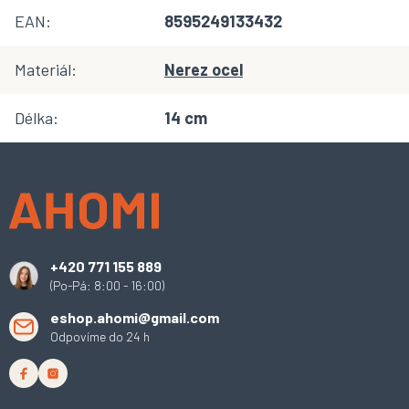
EAN
:
8595249133432
Materiál
:
Nerez ocel
Délka
:
14 cm
Z
á
p
a
t
í
+420 771 155 889
(Po-Pá: 8:00 - 16:00)
eshop.ahomi@gmail.com
Odpovíme do 24 h