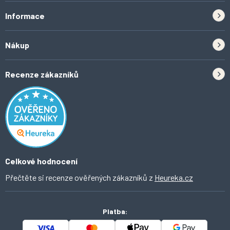
Informace
Zpětný odběr elektrozařízení a baterií
Nákup
Kontakt
Doprava
Tipy do kuchyně
Recenze zákazníků
Odstoupení od smlouvy
Inspirace a trendy
Obchodní podmínky
Domácí vychytávky
Ochrana osobních údajů
O Ahomi
Celkové hodnocení
Přečtěte si recenze ověřených zákazníků z
Heureka.cz
Platba: