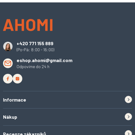
l
Z
á
á
d
p
a
a
c
t
í
í
p
+420 771 155 889
r
(Po-Pá: 8:00 - 16:00)
v
k
eshop.ahomi@gmail.com
y
Odpovíme do 24 h
v
ý
p
i
s
u
Informace
Zpětný odběr elektrozařízení a baterií
Nákup
Kontakt
Doprava
Tipy do kuchyně
Recenze zákazníků