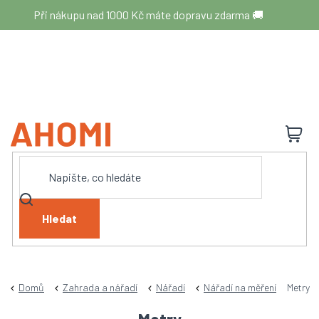
Přejít
Při nákupu nad 1000 Kč máte dopravu zdarma 🚚
na
obsah
N
K
Hledat
Domů
Zahrada a nářadí
Nářadí
Nářadí na měření
Metry