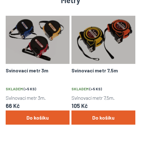
Metry
V
ý
p
i
s
p
r
o
Svinovací metr 3m
Svinovací metr 7,5m
d
u
k
SKLADEM
(>5 KS)
SKLADEM
(>5 KS)
t
Svinovací metr 3m.
Svinovací metr 7,5m.
ů
66 Kč
105 Kč
Do košíku
Do košíku