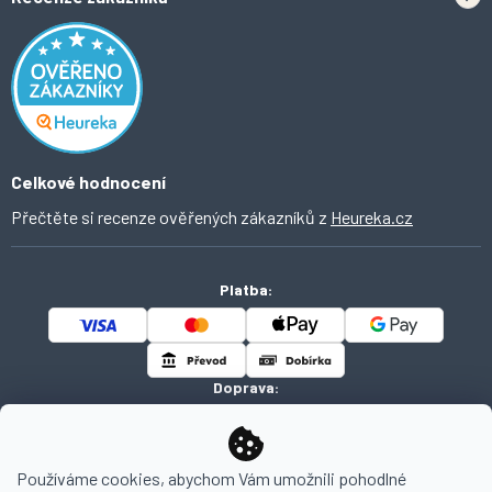
Odstoupení od smlouvy
Inspirace a trendy
Obchodní podmínky
Domácí vychytávky
Ochrana osobních údajů
O Ahomi
Celkové hodnocení
Přečtěte si recenze ověřených zákazníků z
Heureka.cz
Platba:
Doprava:
Používáme cookies, abychom Vám umožnili pohodlné