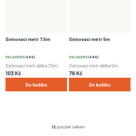
Svinovací metr 7,5m
Svinovací metr 5m
SKLADEM
(>5 KS)
SKLADEM
(>5 KS)
Svinovací metr délka 7,5m.
Svinovací metr délka 5m.
103 Kč
76 Kč
Do košíku
Do košíku
12
položek celkem
O
v