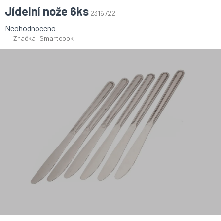
Jídelní nože 6ks
2316722
Průměrné
Neohodnoceno
hodnocení
Značka:
Smartcook
produktu
je
0,0
z
5
hvězdiček.