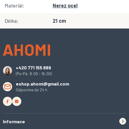
Materiál
:
Nerez ocel
Délka
:
21 cm
Z
á
p
a
t
í
+420 771 155 889
(Po-Pá: 8:00 - 16:00)
eshop.ahomi@gmail.com
Odpovíme do 24 h
Informace