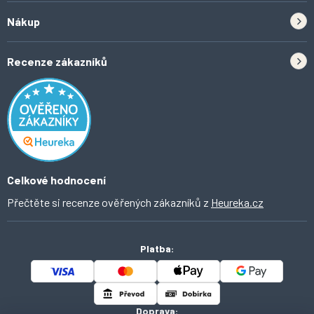
Zpětný odběr elektrozařízení a baterií
Nákup
Kontakt
Doprava
Tipy do kuchyně
Recenze zákazníků
Odstoupení od smlouvy
Inspirace a trendy
Obchodní podmínky
Domácí vychytávky
Ochrana osobních údajů
O Ahomi
Celkové hodnocení
Přečtěte si recenze ověřených zákazníků z
Heureka.cz
Platba:
Doprava: