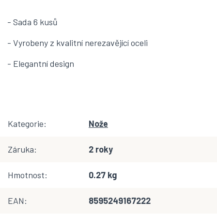
- Sada 6 kusů
- Vyrobeny z kvalitní nerezavějící oceli
- Elegantní design
Kategorie
:
Nože
Záruka
:
2 roky
Hmotnost
:
0.27 kg
EAN
:
8595249167222