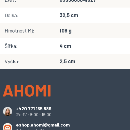
Délka
:
32,5 cm
Hmotnost Mj
:
106 g
Šířka
:
4 cm
Výška
:
2,5 cm
Z
á
p
a
t
í
+420 771 155 889
(Po-Pá: 8:00 - 16:00)
eshop.ahomi@gmail.com