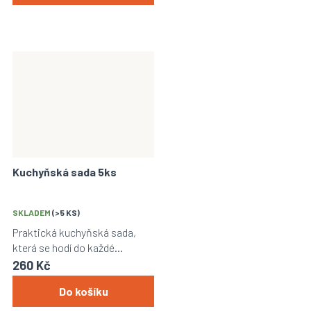
Kuchyňská sada 5ks
SKLADEM
(>5 KS)
Praktická kuchyňská sada,
která se hodí do každé
domácnosti.
260 Kč
Do košíku