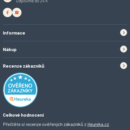
Odpovíme do 24 h
Informace
Zpětný odběr elektrozařízení a baterií
Nákup
Kontakt
Doprava
Tipy do kuchyně
Recenze zákazníků
Odstoupení od smlouvy
Inspirace a trendy
Obchodní podmínky
Domácí vychytávky
Ochrana osobních údajů
O Ahomi
Celkové hodnocení
Přečtěte si recenze ověřených zákazníků z
Heureka.cz