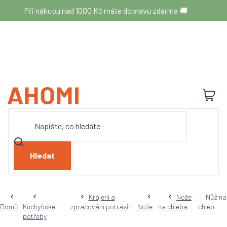
Přejít
Při nákupu nad 1000 Kč máte dopravu zdarma 🚚
na
obsah
N
K
Hledat
Krájení a
Nože
Nůž na
Domů
Kuchyňské
zpracování potravin
Nože
na chleba
chléb
potřeby