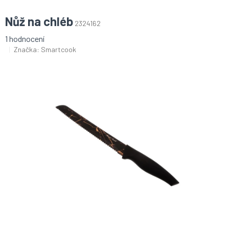
Nůž na chléb
2324162
Průměrné
1 hodnocení
hodnocení
Značka:
Smartcook
produktu
je
5,0
z
5
hvězdiček.