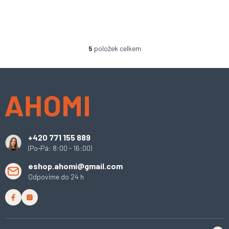
5
položek celkem
O
v
l
Z
á
á
d
p
a
a
c
t
í
í
p
+420 771 155 889
r
(Po-Pá: 8:00 - 16:00)
v
k
eshop.ahomi@gmail.com
y
Odpovíme do 24 h
v
ý
p
i
s
u