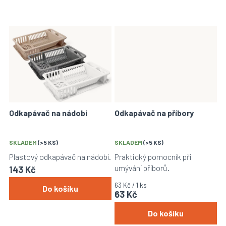
Odkapávač na nádobí
Odkapávač na příbory
SKLADEM
(>5 KS)
SKLADEM
(>5 KS)
Plastový odkapávač na nádobí.
Praktický pomocník při
umývání příborů.
143 Kč
Měrná
63 Kč / 1 ks
Do košíku
63 Kč
cena:
Do košíku