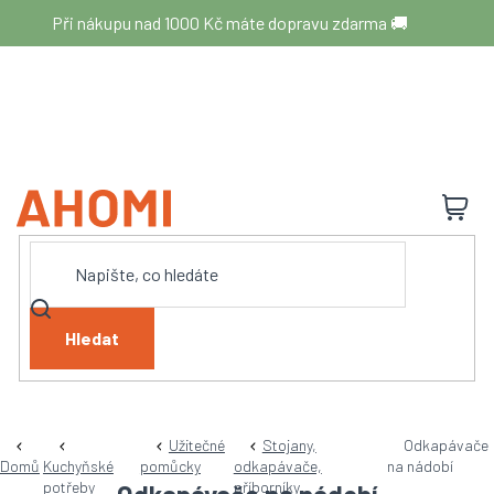
Přejít
Při nákupu nad 1000 Kč máte dopravu zdarma 🚚
na
obsah
N
K
Hledat
Užitečné
Stojany,
Odkapávače
Domů
Kuchyňské
pomůcky
odkapávače,
na nádobí
potřeby
příborníky