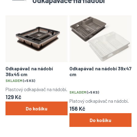
Odkapávače na nádobí
V
ý
p
i
s
p
r
o
Odkapávač na nádobí
Odkapávač na nádobí 39x47
d
36x45 cm
cm
u
Průměrné
SKLADEM
(>5 KS)
k
hodnocení
Plastový odkapávač na nádobí.
t
produktu
SKLADEM
(>5 KS)
129 Kč
ů
je
Platový odkapávač na nádobí.
4,5
156 Kč
Do košíku
z
5
Do košíku
hvězdiček.