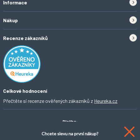
Informace
Zpětný odběr elektrozařízení a baterií
Nákup
Kontakt
Doprava
Tipy do kuchyně
Recenze zákazníků
Odstoupení od smlouvy
Inspirace a trendy
Obchodní podmínky
Domácí vychytávky
Ochrana osobních údajů
O Ahomi
Celkové hodnocení
Přečtěte si recenze ověřených zákazníků z
Heureka.cz
Platba:
Chcete slevu na první nákup?