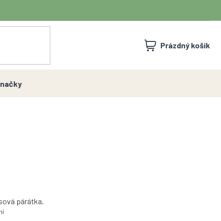
NÁKUPNÍ
Prázdný košík
KOŠÍK
načky
sová párátka.
ní