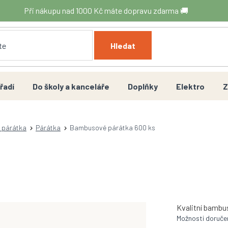
Při nákupu nad 1000 Kč máte dopravu zdarma 🚚
Hledat
řadí
Do školy a kanceláře
Doplňky
Elektro
Z
a párátka
Párátka
Bambusové párátka 600 ks
Kvalitní bambu
Možnosti doruče