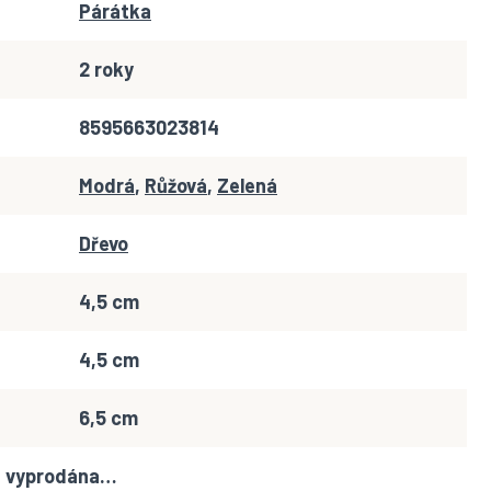
Párátka
2 roky
8595663023814
Modrá
,
Růžová
,
Zelená
Dřevo
4,5 cm
4,5 cm
6,5 cm
la vyprodána…