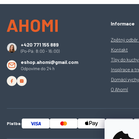
Z
Informace
á
p
a
Zpětný odběr e
+420 771 155 889
t
Kontakt
(Po-Pá: 8:00 - 16:00)
í
Tipy do kuch
eshop.ahomi@gmail.com
Odpovíme do 24 h
Inspirace a t
Domácí vychy
O Ahomi
Platba: