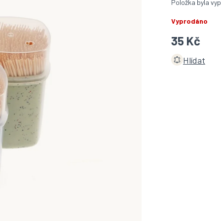
Položka byla v
Vyprodáno
35 Kč
Hlídat