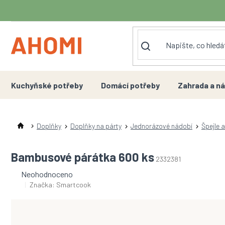
Přejít
na
obsah
Kuchyňské potřeby
Domácí potřeby
Zahrada a ná
Doplňky
Doplňky na párty
Jednorázové nádobí
Špejle 
Bambusové párátka 600 ks
2332381
Průměrné
Neohodnoceno
hodnocení
Značka:
Smartcook
produktu
je
0,0
z