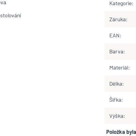
eva
Kategorie
:
 stolování
Záruka
:
EAN
:
Barva
:
Materiál
:
Délka
:
Šířka
:
Výška
:
Položka by