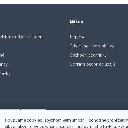
Nákup
lektrozařízení a baterií
Doprava
Odstoupení od smlouvy
yně
Obchodní podmínky
rendy
Ochrana osobních údajů
távky
Používáme cookies, abychom Vám umožnili pohodlné prohlížení 
díky analýze provozu webu neustále zlepšovali jeho funkce, výko