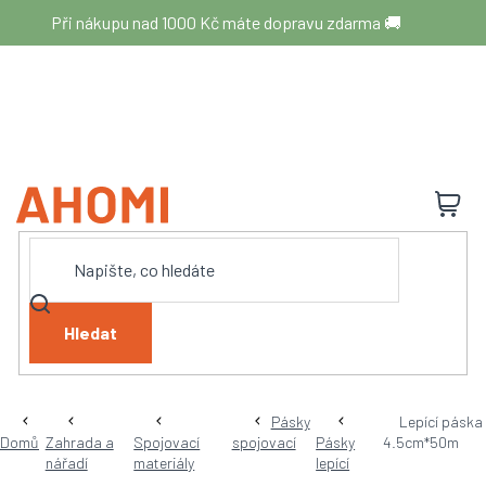
Přejít
Při nákupu nad 1000 Kč máte dopravu zdarma 🚚
na
obsah
N
K
Hledat
Pásky
Lepící páska
Domů
Zahrada a
Spojovací
spojovací
Pásky
4.5cm*50m
nářadí
materiály
lepící