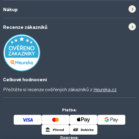
Zpětný odběr elektrozařízení a baterií
Nákup
Kontakt
Doprava
Tipy do kuchyně
Recenze zákazníků
Odstoupení od smlouvy
Inspirace a trendy
Obchodní podmínky
Domácí vychytávky
Ochrana osobních údajů
O Ahomi
Celkové hodnocení
Přečtěte si recenze ověřených zákazníků z
Heureka.cz
Platba:
Doprava: