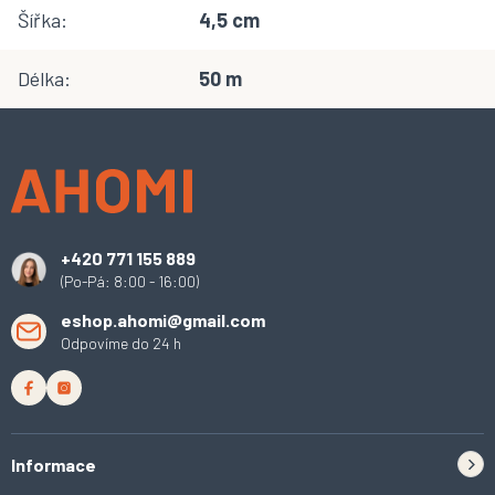
Šířka
:
4,5 cm
Délka
:
50 m
Z
á
p
a
t
í
+420 771 155 889
(Po-Pá: 8:00 - 16:00)
eshop.ahomi@gmail.com
Odpovíme do 24 h
Informace