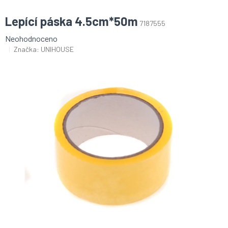
Lepící páska 4.5cm*50m
7187555
Průměrné
Neohodnoceno
hodnocení
Značka:
UNIHOUSE
produktu
je
0,0
z
5
hvězdiček.