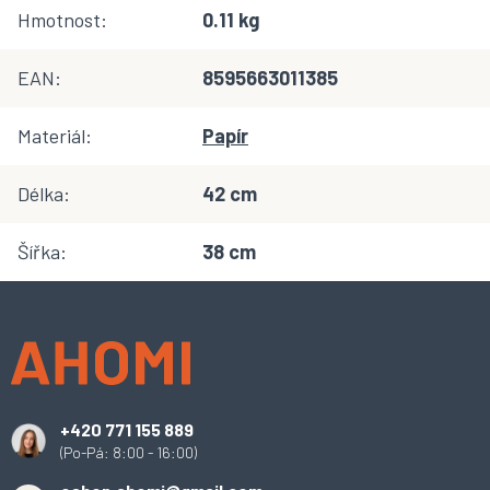
Hmotnost
:
0.11 kg
EAN
:
8595663011385
Materiál
:
Papír
Délka
:
42 cm
Šířka
:
38 cm
Z
á
p
a
t
í
+420 771 155 889
(Po-Pá: 8:00 - 16:00)