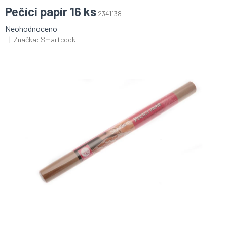
Pečící papír 16 ks
2341138
Průměrné
Neohodnoceno
hodnocení
Značka:
Smartcook
produktu
je
0,0
z
5
hvězdiček.