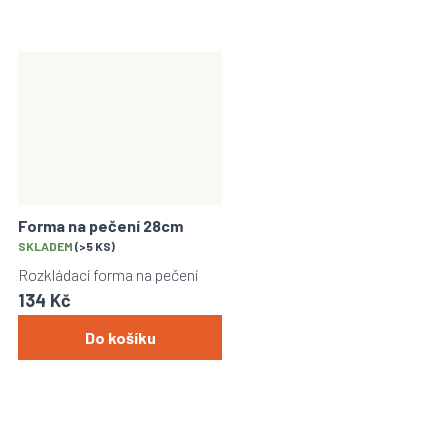
Forma na pečení 28cm
Průměrné
SKLADEM
(>5 KS)
hodnocení
Rozkládací forma na pečení
produktu
134 Kč
je
5,0
Do košíku
z
5
hvězdiček.