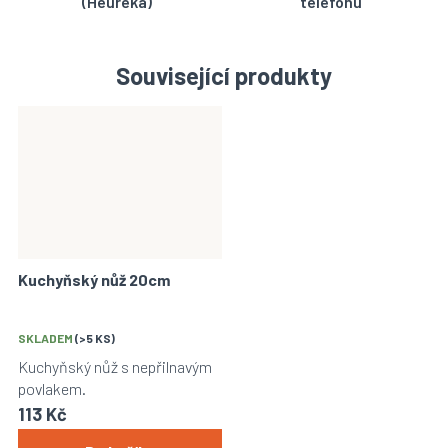
(Heuréka)
telefonu
Související produkty
Kuchyňský nůž 20cm
SKLADEM
(>5 KS)
Kuchyňský nůž s nepřilnavým
povlakem.
113 Kč