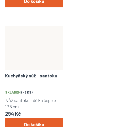
Do košíku
Kuchyňský nůž - santoku
SKLADEM
(>5 KS)
Nůž santoku - délka čepele
17,5 cm.
294 Kč
Do košíku