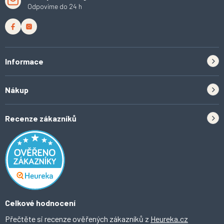
Odpovíme do 24 h
Informace
Zpětný odběr elektrozařízení a baterií
Nákup
Kontakt
Doprava
Tipy do kuchyně
Recenze zákazníků
Odstoupení od smlouvy
Inspirace a trendy
Obchodní podmínky
Domácí vychytávky
Ochrana osobních údajů
O Ahomi
Celkové hodnocení
Přečtěte si recenze ověřených zákazníků z
Heureka.cz