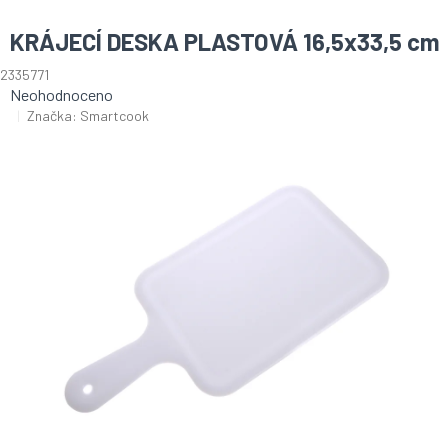
KRÁJECÍ DESKA PLASTOVÁ 16,5x33,5 cm
2335771
Průměrné
Neohodnoceno
hodnocení
Značka:
Smartcook
produktu
je
0,0
z
5
hvězdiček.