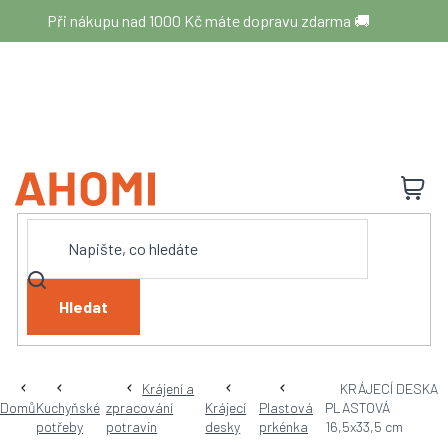
Přejít
Při nákupu nad 1000 Kč máte dopravu zdarma 🚚
na
obsah
N
K
Hledat
Krájení a
KRÁJECÍ DESKA
Domů
Kuchyňské
zpracování
Krájecí
Plastová
PLASTOVÁ
potřeby
potravin
desky
prkénka
16,5x33,5 cm