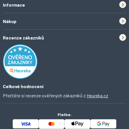
Informace
Zpětný odběr elektrozařízení a baterií
Nákup
Kontakt
Doprava
Tipy do kuchyně
Recenze zákazníků
Odstoupení od smlouvy
Inspirace a trendy
Obchodní podmínky
Domácí vychytávky
Ochrana osobních údajů
O Ahomi
Celkové hodnocení
Přečtěte si recenze ověřených zákazníků z
Heureka.cz
Platba: