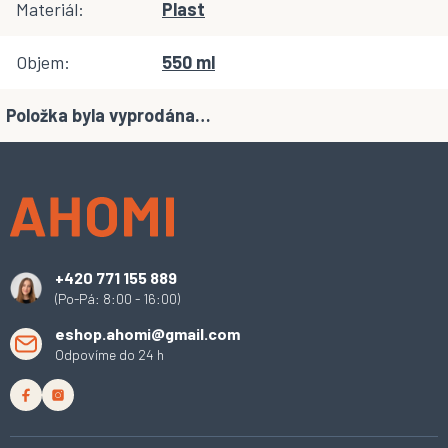
Materiál
:
Plast
Objem
:
550 ml
Položka byla vyprodána…
Z
á
p
a
t
í
+420 771 155 889
(Po-Pá: 8:00 - 16:00)
eshop.ahomi@gmail.com
Odpovíme do 24 h