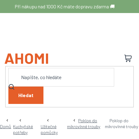
Přejít
Při nákupu nad 1000 Kč máte dopravu zdarma 🚚
na
obsah
N
K
Hledat
Poklop do
Poklop do
Domů
Kuchyňské
Užitečné
mikrovlnné trouby
mikrovlnné trouby
potřeby
pomůcky