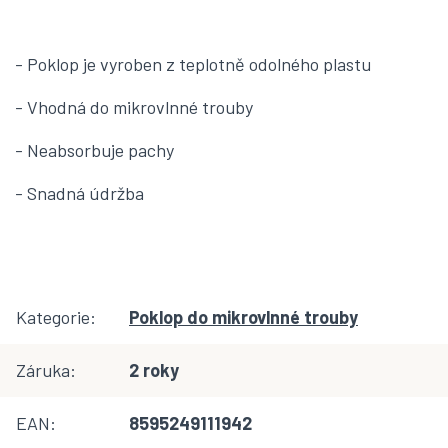
- Poklop je vyroben z teplotně odolného plastu
- Vhodná do mikrovlnné trouby
- Neabsorbuje pachy
- Snadná údržba
Kategorie
:
Poklop do mikrovlnné trouby
Záruka
:
2 roky
EAN
:
8595249111942