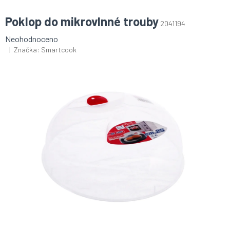
Poklop do mikrovlnné trouby
2041194
Průměrné
Neohodnoceno
hodnocení
Značka:
Smartcook
produktu
je
0,0
z
5
hvězdiček.