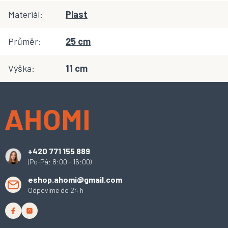
Materiál
:
Plast
Průměr
:
25 cm
Výška
:
11 cm
Z
á
p
a
t
í
+420 771 155 889
(Po-Pá: 8:00 - 16:00)
eshop.ahomi@gmail.com
Odpovíme do 24 h