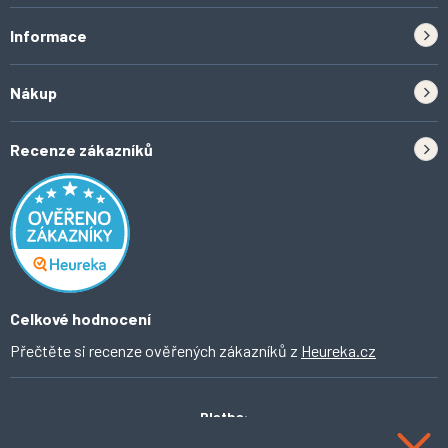
Informace
Zpětný odběr elektrozařízení a baterií
Nákup
Kontakt
Doprava
Tipy do kuchyně
Recenze zákazníků
Odstoupení od smlouvy
Inspirace a trendy
Obchodní podmínky
Domácí vychytávky
Ochrana osobních údajů
O Ahomi
Celkové hodnocení
Přečtěte si recenze ověřených zákazníků z
Heureka.cz
Platba: