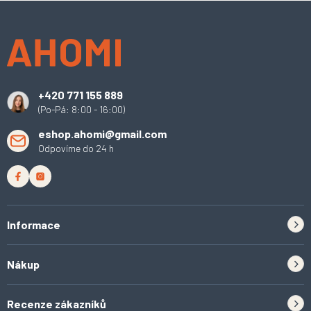
Z
á
p
a
t
í
+420 771 155 889
(Po-Pá: 8:00 - 16:00)
eshop.ahomi@gmail.com
Odpovíme do 24 h
Informace
Zpětný odběr elektrozařízení a baterií
Nákup
Kontakt
Doprava
Tipy do kuchyně
Recenze zákazníků