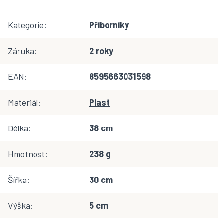
Kategorie
:
Příborníky
Záruka
:
2 roky
EAN
:
8595663031598
Materiál
:
Plast
Délka
:
38 cm
Hmotnost
:
238 g
Šířka
:
30 cm
Výška
:
5 cm