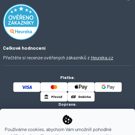
Odstoupení od smlouvy
Inspirace a trendy
Obchodní podmínky
Domácí vychytávky
Ochrana osobních údajů
O Ahomi
Celkové hodnocení
Přečtěte si recenze ověřených zákazníků z
Heureka.cz
Platba:
Doprava:
Používáme cookies, abychom Vám umožnili pohodlné