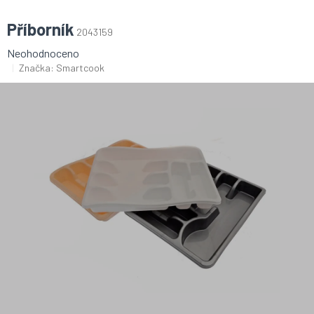
Příborník
2043159
Průměrné
Neohodnoceno
hodnocení
Značka:
Smartcook
produktu
je
0,0
z
5
hvězdiček.