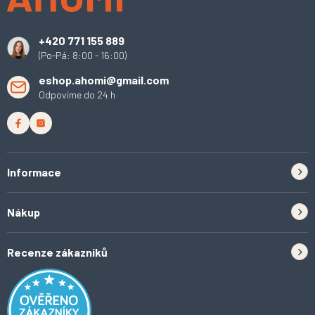
c
t
í
í
p
+420 771 155 889
r
(Po-Pá: 8:00 - 16:00)
v
k
eshop.ahomi@gmail.com
y
Odpovíme do 24 h
v
ý
p
i
s
u
Informace
Zpětný odběr elektrozařízení a baterií
Nákup
Kontakt
Doprava
Tipy do kuchyně
Recenze zákazníků
Odstoupení od smlouvy
Inspirace a trendy
Obchodní podmínky
Domácí vychytávky
Ochrana osobních údajů