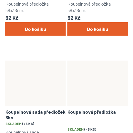
Koupelnová předložka
Koupelnová předložka
58x38cm.
58x38cm.
92 Kč
92 Kč
Do košíku
Do košíku
Koupelnová sada předložek
Koupelnová předložka
3ks
Průměrné
SKLADEM
(>5 KS)
hodnocení
SKLADEM
(>5 KS)
Koupelnová sada