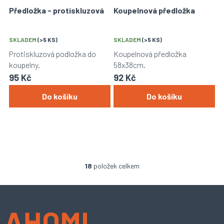
Předložka - protiskluzová
Koupelnová předložka
SKLADEM
(>5 KS)
SKLADEM
(>5 KS)
Protiskluzová podložka do
Koupelnová předložka
koupelny.
58x38cm.
95 Kč
92 Kč
Do košíku
Do košíku
18
položek celkem
O
v
l
Z
á
á
d
p
a
a