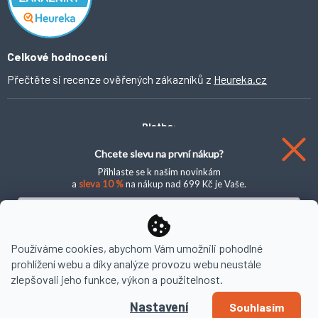
O Ahomi
Celkové hodnocení
Přečtěte si recenze ověřených zákazníků z
Heureka.cz
Platba:
Chcete slevu na první nákup?
Přihlaste se k našim novinkám
a
sleva 10 %
na nákup nad 699 Kč je Vaše.
Doprava:
Chci novinky a slevu
Používáme cookies, abychom Vám umožnili pohodlné
prohlížení webu a díky analýze provozu webu neustále
Copyright 2026
AHOMI
. Všechna práva vyhrazena.
zlepšovali jeho funkce, výkon a použitelnost.
Zásady zpracování osobních údajů
Nastavení
Souhlasím
Vytvořil Shoptet