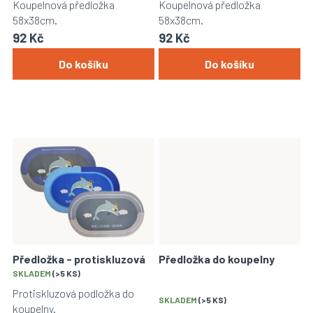
Koupelnová předložka
Koupelnová předložka
ů
58x38cm.
58x38cm.
92 Kč
92 Kč
Do košíku
Do košíku
Předložka - protiskluzová
Předložka do koupelny
Průměrné
SKLADEM
(>5 KS)
hodnocení
Protiskluzová podložka do
produktu
SKLADEM
(>5 KS)
koupelny.