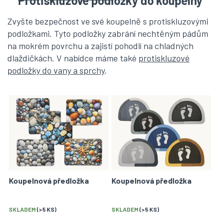
Protiskluzové podložky do koupelny
Zvyšte bezpečnost ve své koupelně s protiskluzovými
podložkami. Tyto podložky zabrání nechtěným pádům
na mokrém povrchu a zajistí pohodlí na chladných
dlaždičkách. V nabídce máme také
protiskluzové
podložky do vany a sprchy
.
V
ý
p
i
s
p
r
o
Koupelnová předložka
Koupelnová předložka
d
u
k
SKLADEM
(>5 KS)
SKLADEM
(>5 KS)
t