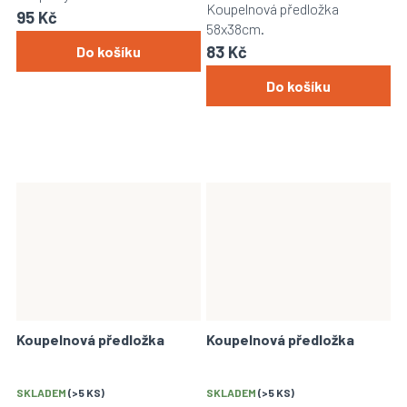
je
Koupelnová předložka
95 Kč
5,0
58x38cm.
z
83 Kč
Do košíku
5
hvězdiček.
Do košíku
Koupelnová předložka
Koupelnová předložka
SKLADEM
(>5 KS)
SKLADEM
(>5 KS)