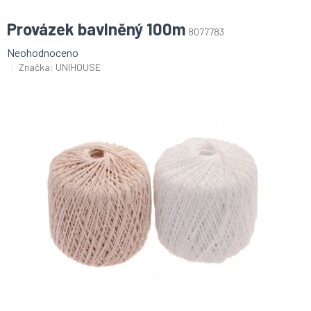
Provázek bavlněný 100m
8077783
Průměrné
Neohodnoceno
hodnocení
Značka:
UNIHOUSE
produktu
je
0,0
z
5
hvězdiček.