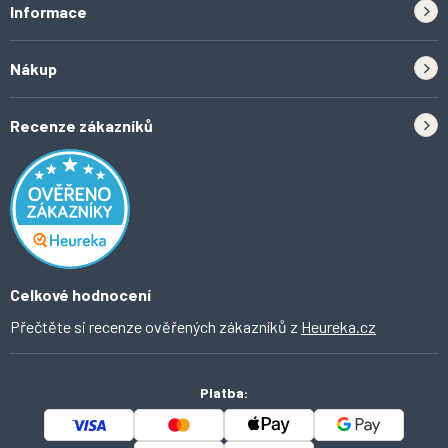
Informace
Zpětný odběr elektrozařízení a baterií
Nákup
Kontakt
Doprava
Tipy do kuchyně
Recenze zákazníků
Odstoupení od smlouvy
Inspirace a trendy
Obchodní podmínky
Domácí vychytávky
Ochrana osobních údajů
O Ahomi
Celkové hodnocení
Přečtěte si recenze ověřených zákazníků z
Heureka.cz
Platba: