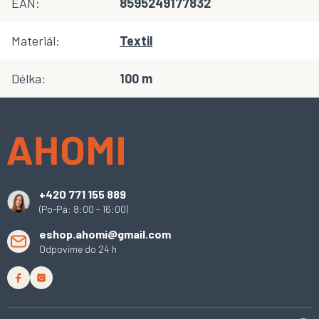
EAN
:
8595249177832
Materiál
:
Textil
Délka
:
100 m
Z
á
p
a
t
í
+420 771 155 889
(Po-Pá: 8:00 - 16:00)
eshop.ahomi@gmail.com
Odpovíme do 24 h