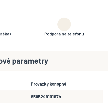
uréka)
Podpora na telefonu
ové parametry
Provázky konopné
8595249101974