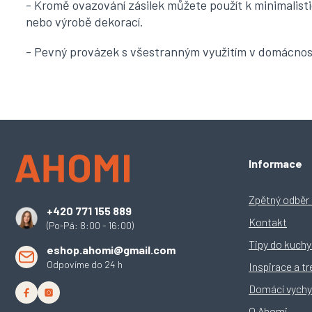
- Kromě ovazování zásilek můžete použít k minimalist
nebo výrobě dekorací.
- Pevný provázek s všestranným využitím v domácnosti
Z
Informace
á
p
a
Zpětný odběr e
+420 771 155 889
t
Kontakt
(Po-Pá: 8:00 - 16:00)
í
Tipy do kuch
eshop.ahomi@gmail.com
Odpovíme do 24 h
Inspirace a t
Domácí vychy
O Ahomi