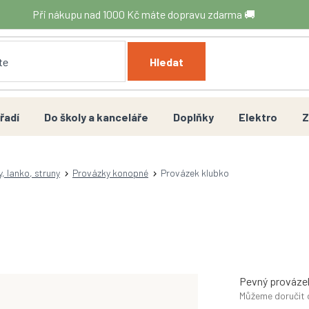
Při nákupu nad 1000 Kč máte dopravu zdarma 🚚
Hledat
řadí
Do školy a kanceláře
Doplňky
Elektro
Z
y, lanko, struny
Provázky konopné
Provázek klubko
Pevný prováze
Můžeme doručit 