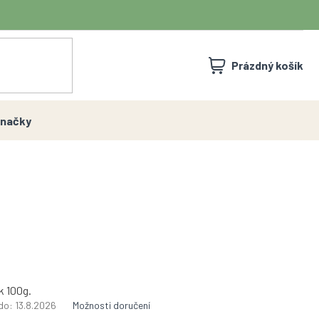
NÁKUPNÍ
Prázdný košík
KOŠÍK
načky
k 100g.
do:
13.8.2026
Možnosti doručení