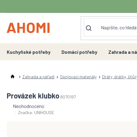
Přejít
na
obsah
Kuchyňské potřeby
Domácí potřeby
Zahrada a ná
Zahrada a nářadí
Spojovací materiály
Dráty, drátky, šňůr
Provázek klubko
8070197
Průměrné
Neohodnoceno
hodnocení
Značka:
UNIHOUSE
produktu
je
0,0
z