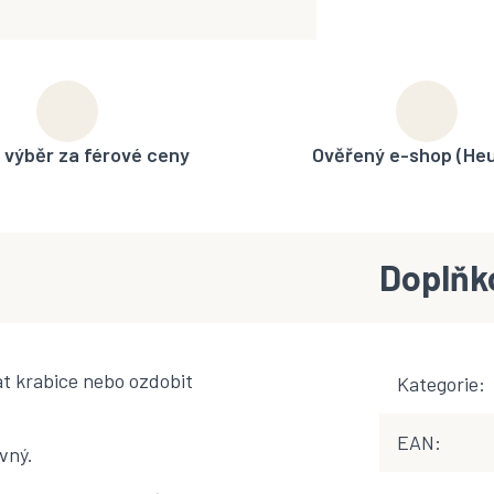
 výběr za férové ceny
Ověřený e-shop (He
Doplňk
t krabice nebo ozdobit
Kategorie
:
EAN
:
vný.