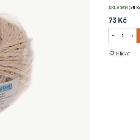
SKLADEM
(>5 K
73 Kč
Hlídat