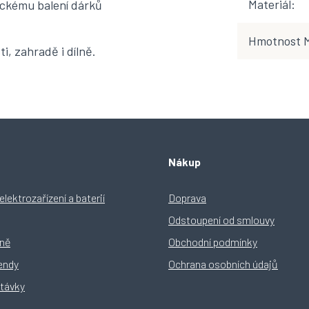
Materiál
:
ickému balení dárků
Hmotnost 
, zahradě i dílně.
Nákup
lektrozařízení a baterií
Doprava
Odstoupení od smlouvy
yně
Obchodní podmínky
rendy
Ochrana osobních údajů
távky