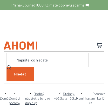
Přejít
Při nákupu nad 1000 Kč máte dopravu zdarma 🚚
na
obsah
N
K
Hledat
Drobný
Stojany,
Plastová
Domů
Domácí
nábytek a bytové
věšáky a háčky
Ramínka
ramínka 10
potřeby
doplňky
ks