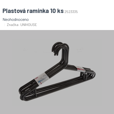
Plastová ramínka 10 ks
2523335
Průměrné
Neohodnoceno
hodnocení
Značka:
UNIHOUSE
produktu
je
0,0
z
5
hvězdiček.