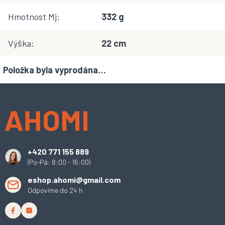
Hmotnost Mj
:
332 g
Výška
:
22 cm
Položka byla vyprodána…
Z
á
p
a
t
í
+420 771 155 889
(Po-Pá: 8:00 - 16:00)
eshop.ahomi@gmail.com
Odpovíme do 24 h