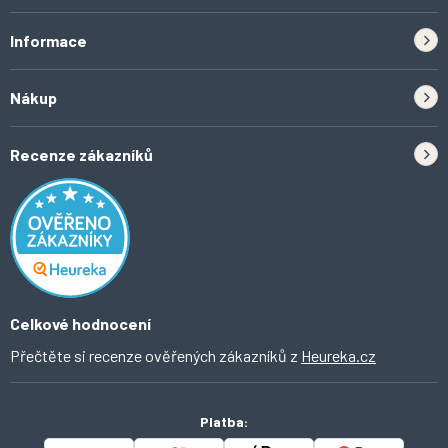
Informace
Zpětný odběr elektrozařízení a baterií
Nákup
Kontakt
Doprava
Tipy do kuchyně
Recenze zákazníků
Odstoupení od smlouvy
Inspirace a trendy
Obchodní podmínky
Domácí vychytávky
Ochrana osobních údajů
O Ahomi
Celkové hodnocení
Přečtěte si recenze ověřených zákazníků z
Heureka.cz
Platba: