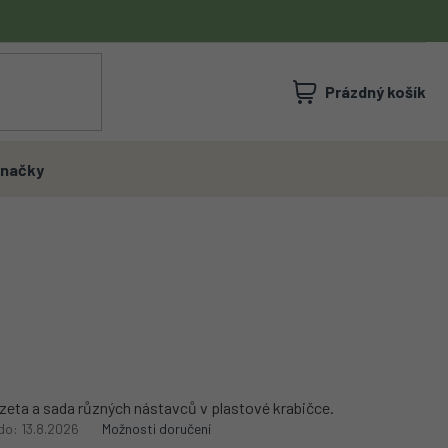
NÁKUPNÍ
Prázdný košík
KOŠÍK
načky
zeta a sada různých nástavců v plastové krabičce.
do:
13.8.2026
Možnosti doručení