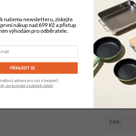
e k našemu newsletteru, získejte
první nákup nad 699 Kč a přístup
vním výhodám pro odběratele.
 výběr za férové ceny
Ověřený e-shop (He
PŘIHLÁSIT SE
Doplňk
mailová adresa je u nás v bezpečí.
dy zpracování osobních údajů
em 28 ks.
Kategorie
:
EAN
: