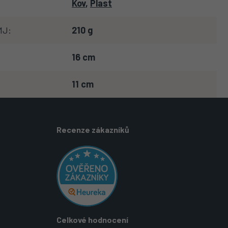
Kov
,
Plast
MJ
:
210 g
16 cm
11 cm
Recenze zákazníků
Celkové hodnocení