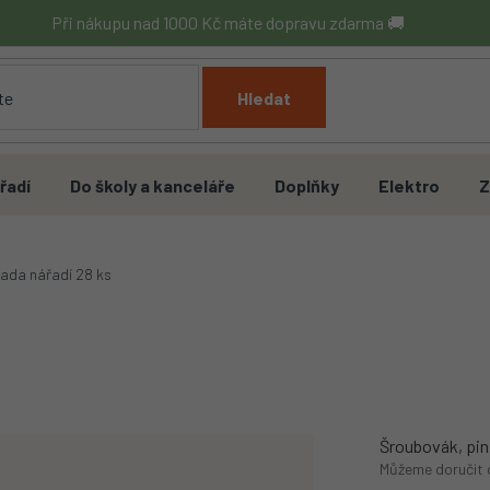
Při nákupu nad 1000 Kč máte dopravu zdarma 🚚
Hledat
řadí
Do školy a kanceláře
Doplňky
Elektro
Z
ada nářadí 28 ks
Šroubovák, pin
Můžeme doručit 