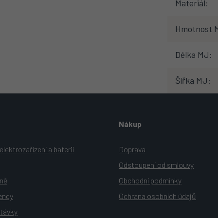
Materiál
:
Hmotnost 
Délka MJ
:
Šířka MJ
:
Nákup
lektrozařízení a baterií
Doprava
Odstoupení od smlouvy
yně
Obchodní podmínky
rendy
Ochrana osobních údajů
távky