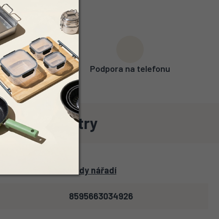
uréka)
Podpora na telefonu
ové parametry
Sady nářadí
8595663034926