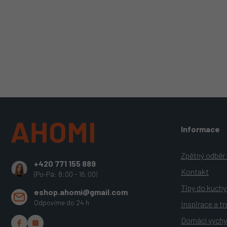
Z
Informace
á
p
a
Zpětný odběr e
+420 771 155 889
t
Kontakt
(Po-Pá: 8:00 - 16:00)
í
Tipy do kuch
eshop.ahomi@gmail.com
Odpovíme do 24 h
Inspirace a t
Domácí vychy