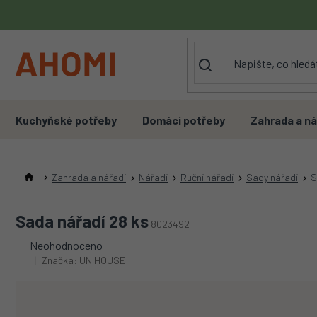
Přejít
na
obsah
Kuchyňské potřeby
Domácí potřeby
Zahrada a ná
Zahrada a nářadí
Nářadí
Ruční nářadí
Sady nářadí
S
Sada nářadí 28 ks
8023492
Průměrné
Neohodnoceno
hodnocení
Značka:
UNIHOUSE
produktu
je
0,0
z