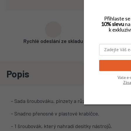
Přihlaste s
10% slevu
na 
k exkluzi
Rychlé odeslání ze skladu
Široký
Popis
Vaše e-
Zása
- Sada šroubováku, pinzety a různých nástavců, celk
- Snadno přenosné v plastové krabičce.
- 1 šroubovák, který nahradí desítky nástrojů.