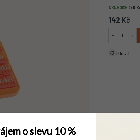
SKLADEM
(>5 K
142 Kč
Hlídat
ájem o slevu 10 %