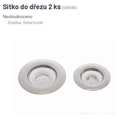
Sítko do dřezu 2 ks
2080165
Průměrné
Neohodnoceno
hodnocení
Značka:
Smartcook
produktu
je
0,0
z
5
hvězdiček.