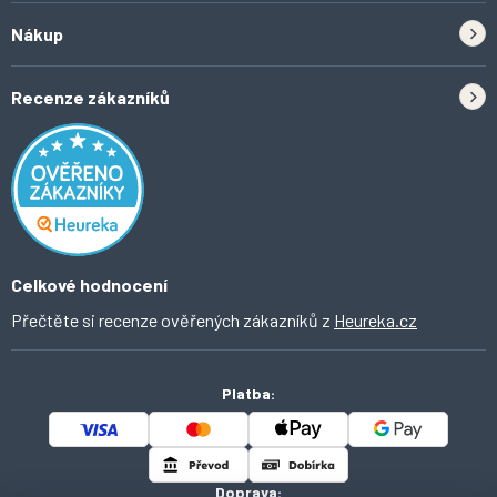
Zpětný odběr elektrozařízení a baterií
Nákup
Kontakt
Doprava
Tipy do kuchyně
Recenze zákazníků
Odstoupení od smlouvy
Inspirace a trendy
Obchodní podmínky
Domácí vychytávky
Ochrana osobních údajů
O Ahomi
Celkové hodnocení
Přečtěte si recenze ověřených zákazníků z
Heureka.cz
Platba:
Doprava: