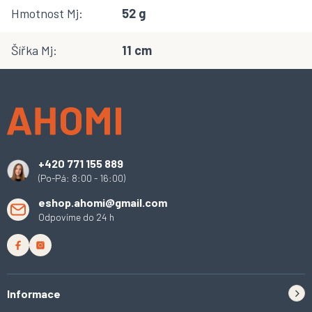
Hmotnost Mj
:
52 g
Šířka Mj
:
11 cm
Z
á
p
a
t
í
+420 771 155 889
(Po-Pá: 8:00 - 16:00)
eshop.ahomi@gmail.com
Odpovíme do 24 h
Informace