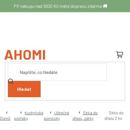
Přejít
Při nákupu nad 1000 Kč máte dopravu zdarma 🚚
na
obsah
N
K
Hledat
Kuchyňské
Užitečné
Sítka do
Sítko do
Domů
potřeby
pomůcky
dřezu, zátky
dřezu 2 ks