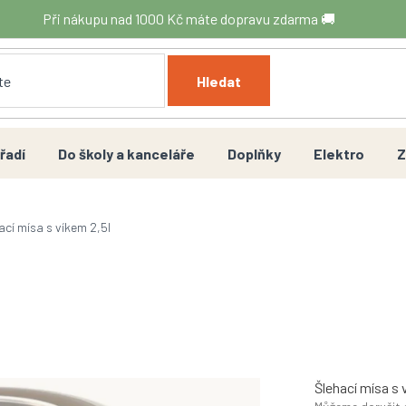
Při nákupu nad 1000 Kč máte dopravu zdarma 🚚
Hledat
řadí
Do školy a kanceláře
Doplňky
Elektro
Z
ací mísa s víkem 2,5l
Šlehací mísa s 