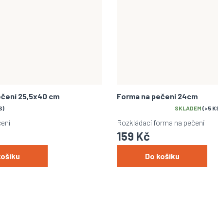
ečení 25,5x40 cm
Forma na pečení 24cm
S)
Průměrné
SKLADEM
(>5 K
hodnocení
ení
Rozkládací forma na pečení
produktu
159 Kč
je
5,0
z
košíku
Do košíku
5
hvězdiček.