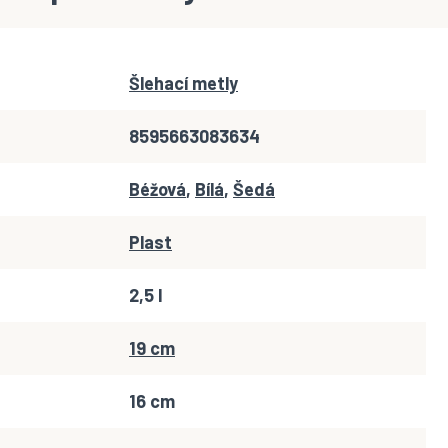
Šlehací metly
8595663083634
Béžová
,
Bílá
,
Šedá
Plast
2,5 l
19 cm
16 cm