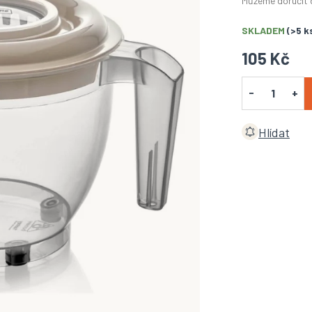
Můžeme doručit 
SKLADEM
(>5 k
105 Kč
Hlídat