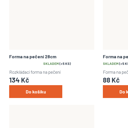
Forma na pečení 28cm
Forma na p
Průměrné
SKLADEM
(>5 KS)
SKLADEM
(>5 K
hodnocení
Rozkládací forma na pečení
Forma na peč
produktu
134 Kč
88 Kč
je
5,0
z
Do košíku
Do 
5
hvězdiček.