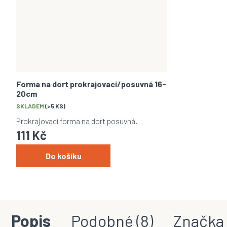
Forma na dort prokrajovací/posuvná 16-
20cm
SKLADEM
(>5 KS)
Prokrajovací forma na dort posuvná.
111 Kč
Do košíku
Popis
Podobné (8)
Značka