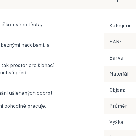
 piškotového těsta,
Kategorie
:
EAN
:
s běžnými nádobami, a
Barva
:
 tak prostor pro šlehací
 kuchyň před
Materiál
:
Objem
:
hání ušlehaných dobrot.
lmi pohodlně pracuje.
Průměr
:
Výška
: