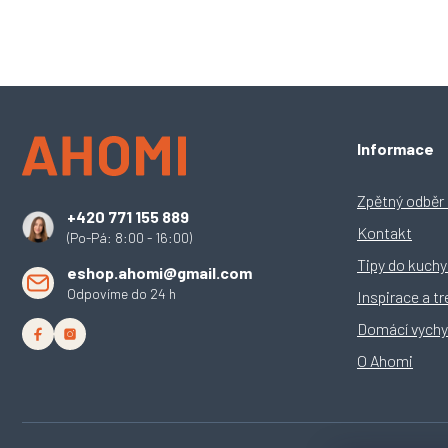
Z
Informace
á
p
a
Zpětný odběr e
+420 771 155 889
t
Kontakt
(Po-Pá: 8:00 - 16:00)
í
Tipy do kuch
eshop.ahomi@gmail.com
Odpovíme do 24 h
Inspirace a t
Domácí vychy
O Ahomi