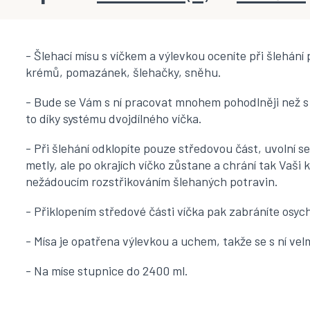
- Šlehací mísu s víčkem a výlevkou oceníte při šlehání
krémů, pomazánek, šlehačky, sněhu.
- Bude se Vám s ní pracovat mnohem pohodlněji než 
to díky systému dvojdílného víčka.
- Při šlehání odklopíte pouze středovou část, uvolní se
metly, ale po okrajích víčko zůstane a chrání tak Vaši
nežádoucím rozstřikováním šlehaných potravin.
- Přiklopením středové části víčka pak zabráníte osyc
- Mísa je opatřena výlevkou a uchem, takže se s ní ve
- Na míse stupnice do 2400 ml.