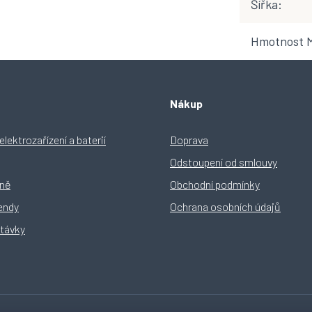
Šířka
:
Hmotnost 
Nákup
lektrozařízení a baterií
Doprava
Odstoupení od smlouvy
yně
Obchodní podmínky
rendy
Ochrana osobních údajů
távky