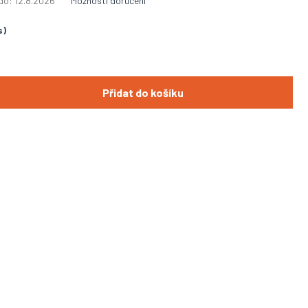
do:
12.8.2026
Možnosti doručení
s)
Přidat do košíku