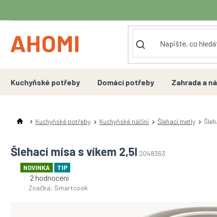
Přejít
na
obsah
Kuchyňské potřeby
Domácí potřeby
Zahrada a ná
Kuchyňské potřeby
Kuchyňské náčiní
Šlehací metly
Šleh
Šlehací mísa s víkem 2,5l
2048363
NOVINKA
TIP
Průměrné
2 hodnocení
hodnocení
Značka:
Smartcook
produktu
je
5,0