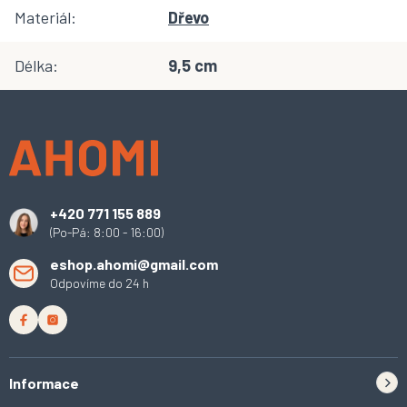
Materiál
:
Dřevo
Délka
:
9,5 cm
Z
á
p
a
t
í
+420 771 155 889
(Po-Pá: 8:00 - 16:00)
eshop.ahomi@gmail.com
Odpovíme do 24 h
Informace