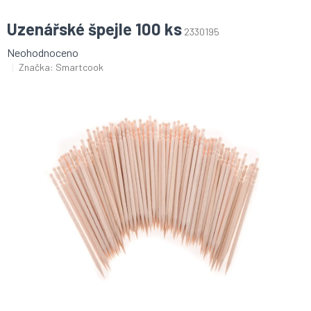
Uzenářské špejle 100 ks
2330195
Průměrné
Neohodnoceno
hodnocení
Značka:
Smartcook
produktu
je
0,0
z
5
hvězdiček.