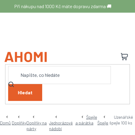
Přejít
Při nákupu nad 1000 Kč máte dopravu zdarma 🚚
na
obsah
N
K
Hledat
Špejle
Uzenářské
Domů
Doplňky
Doplňky na
Jednorázové
a párátka
Špejle
špejle 100 ks
párty
nádobí