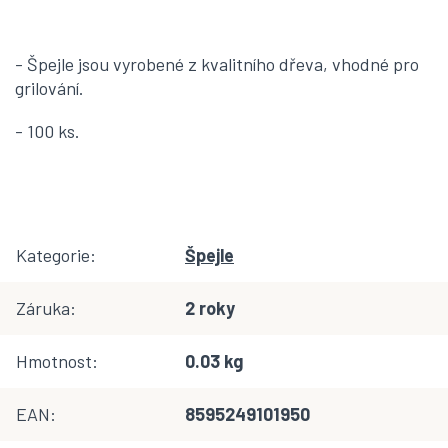
- Špejle jsou vyrobené z kvalitního dřeva, vhodné pro
grilování.
- 100 ks.
Kategorie
:
Špejle
Záruka
:
2 roky
Hmotnost
:
0.03 kg
EAN
:
8595249101950