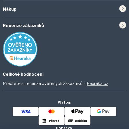
Zpětný odběr elektrozařízení a baterií
Nákup
Kontakt
Doprava
Tipy do kuchyně
Recenze zákazníků
Odstoupení od smlouvy
Inspirace a trendy
Obchodní podmínky
Domácí vychytávky
Ochrana osobních údajů
O Ahomi
Celkové hodnocení
Přečtěte si recenze ověřených zákazníků z
Heureka.cz
Platba:
Doprava: