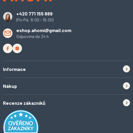
t
í
+420 771 155 889
(Po-Pá: 8:00 - 16:00)
eshop.ahomi@gmail.com
Odpovíme do 24 h
Informace
Zpětný odběr elektrozařízení a baterií
Nákup
Kontakt
Doprava
Tipy do kuchyně
Recenze zákazníků
Odstoupení od smlouvy
Inspirace a trendy
Obchodní podmínky
Domácí vychytávky
Ochrana osobních údajů
O Ahomi