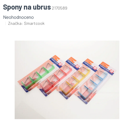
Spony na ubrus
2170589
Průměrné
Neohodnoceno
hodnocení
Značka:
Smartcook
produktu
je
0,0
z
5
hvězdiček.