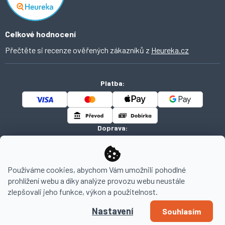
Celkové hodnocení
Přečtěte si recenze ověřených zákazníků z
Heureka.cz
Platba:
Doprava:
Používáme cookies, abychom Vám umožnili pohodlné
prohlížení webu a díky analýze provozu webu neustále
Copyright 2026
AHOMI
. Všechna práva vyhrazena.
zlepšovali jeho funkce, výkon a použitelnost.
Nastavení
Souhlasím
Vytvořil Shoptet