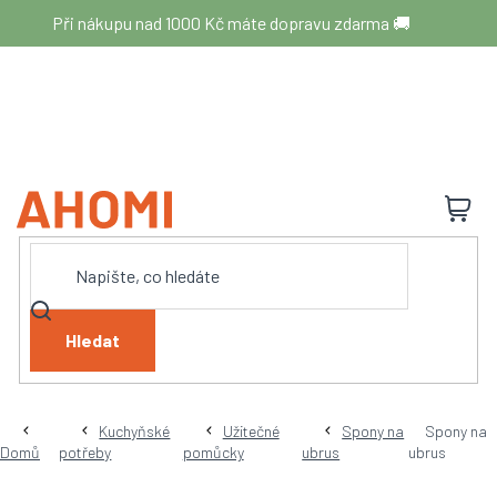
Přejít
Při nákupu nad 1000 Kč máte dopravu zdarma 🚚
na
obsah
N
K
Hledat
Kuchyňské
Užitečné
Spony na
Spony na
Domů
potřeby
pomůcky
ubrus
ubrus