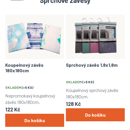
Sprchové závěsy
V
ý
p
i
s
p
r
o
Koupelnový závěs
Sprchový závěs 1,8x1,8m
d
180x180cm
u
k
SKLADEM
(>5 KS)
t
SKLADEM
(>5 KS)
Koupelnový sprchový závěs
ů
Nepromokavý koupelnový
180x180cm.
závěs 180x180cm.
128 Kč
122 Kč
Do košíku
Do košíku