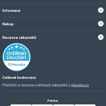
s
u
Informace
Zpětný odběr elektrozařízení a baterií
Nákup
Kontakt
Doprava
Tipy do kuchyně
Recenze zákazníků
Odstoupení od smlouvy
Inspirace a trendy
Obchodní podmínky
Domácí vychytávky
Ochrana osobních údajů
O Ahomi
Celkové hodnocení
Přečtěte si recenze ověřených zákazníků z
Heureka.cz
Platba: