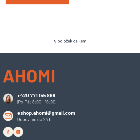
5
položek celkem
O
v
l
Z
á
á
d
p
a
a
c
t
í
í
p
+420 771 155 889
r
(Po-Pá: 8:00 - 16:00)
v
k
eshop.ahomi@gmail.com
y
Odpovíme do 24 h
v
ý
p
i