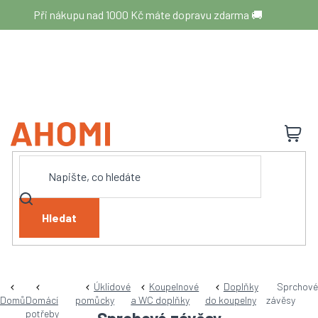
Přejít
Při nákupu nad 1000 Kč máte dopravu zdarma 🚚
na
obsah
N
K
Hledat
Úklidové
Koupelnové
Doplňky
Sprchové
Domů
Domácí
pomůcky
a WC doplňky
do koupelny
závěsy
potřeby