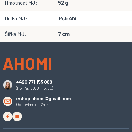
Hmotnost MJ
:
52 g
Délka MJ
:
14,5 cm
Šířka MJ
:
7 cm
Z
á
p
a
t
í
+420 771 155 889
(Po-Pá: 8:00 - 16:00)
eshop.ahomi@gmail.com
Odpovíme do 24 h