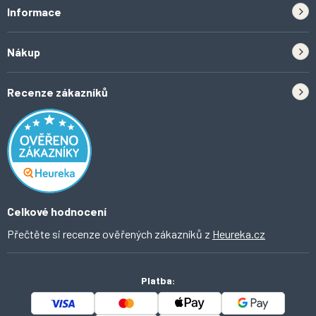
Informace
Zpětný odběr elektrozařízení a baterií
Nákup
Kontakt
Doprava
Tipy do kuchyně
Recenze zákazníků
Odstoupení od smlouvy
Inspirace a trendy
Obchodní podmínky
Domácí vychytávky
Ochrana osobních údajů
O Ahomi
Celkové hodnocení
Přečtěte si recenze ověřených zákazníků z
Heureka.cz
Platba: