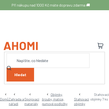
Přejít
Při nákupu nad 1000 Kč máte dopravu zdarma 🚚
na
obsah
N
K
Hledat
Objímky,
Stahovací
Domů
Zahrada a
Spojovací
šrouby, matice,
Stahovací
objímky 7 ks
nářadí
materiály
gumové podložky
objímky