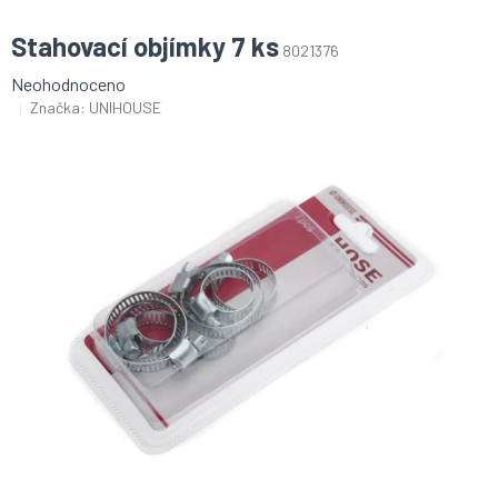
Stahovací objímky 7 ks
8021376
Průměrné
Neohodnoceno
hodnocení
Značka:
UNIHOUSE
produktu
je
0,0
z
5
hvězdiček.