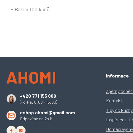
- Balení 100 kusů.
Z
Informace
á
p
a
Zpětný odběr e
+420 771 155 889
t
Kontakt
(Po-Pá: 8:00 - 16:00)
í
Tipy do kuch
eshop.ahomi@gmail.com
Odpovíme do 24 h
Inspirace a t
Domácí vychy