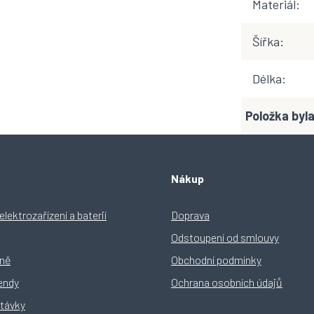
Materiál
:
Šířka
:
Délka
:
Položka by
Nákup
lektrozařízení a baterií
Doprava
Odstoupení od smlouvy
yně
Obchodní podmínky
rendy
Ochrana osobních údajů
távky