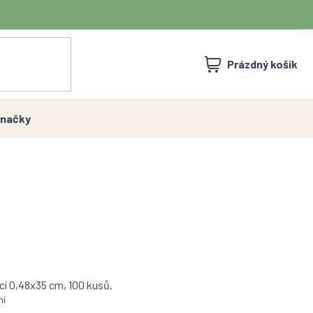
NÁKUPNÍ
Prázdný košík
KOŠÍK
načky
í 0,48x35 cm, 100 kusů.
ní