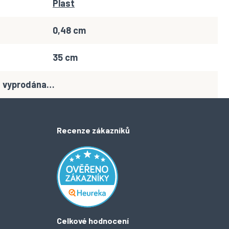
Plast
0,48 cm
35 cm
la vyprodána…
Recenze zákazníků
Celkové hodnocení