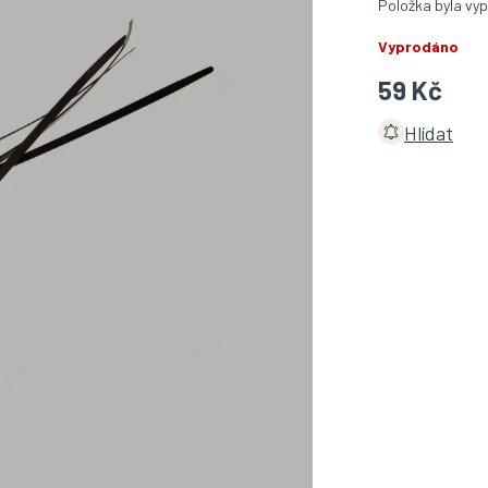
Položka byla v
Vyprodáno
59 Kč
Hlídat