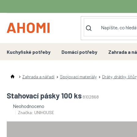
Přejít
na
obsah
Kuchyňské potřeby
Domácí potřeby
Zahrada a ná
Zahrada a nářadí
Spojovací materiály
Dráty, drátky, šňůr
Stahovací pásky 100 ks
8102868
Průměrné
Neohodnoceno
hodnocení
Značka:
UNIHOUSE
produktu
je
0,0
z