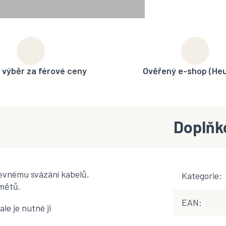
 výběr za férové ceny
Ověřený e-shop (He
Doplňk
pevnému svázání kabelů,
Kategorie
:
dmětů.
EAN
:
le je nutné ji