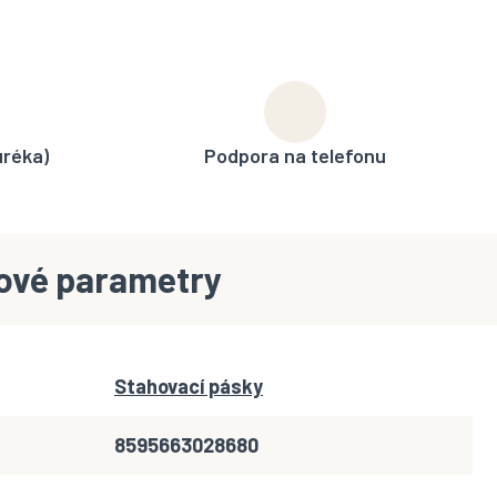
uréka)
Podpora na telefonu
ové parametry
Stahovací pásky
8595663028680