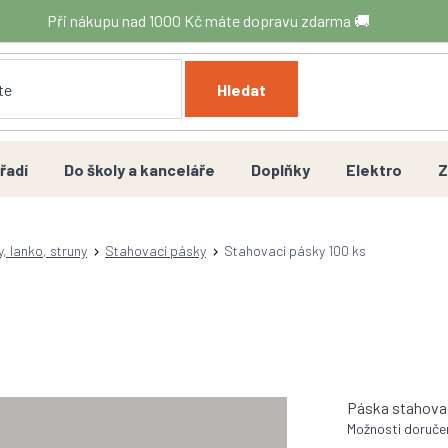
Při nákupu nad 1000 Kč máte dopravu zdarma 🚚
Hledat
řadí
Do školy a kanceláře
Doplňky
Elektro
Z
y, lanko, struny
Stahovací pásky
Stahovací pásky 100 ks
Páska stahovac
Možnosti doruče