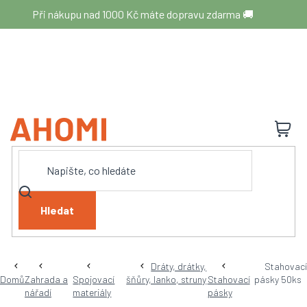
Přejít
Při nákupu nad 1000 Kč máte dopravu zdarma 🚚
na
obsah
N
K
Hledat
Dráty, drátky,
Stahovací
Domů
Zahrada a
Spojovací
šňůry, lanko, struny
Stahovací
pásky 50ks
nářadí
materiály
pásky