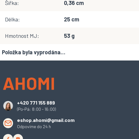
Šířka
:
0,36 cm
Délka
:
25 cm
Hmotnost MJ
:
53 g
Položka byla vyprodána…
Z
á
p
a
t
í
+420 771 155 889
(Po-Pá: 8:00 - 16:00)
eshop.ahomi@gmail.com
Odpovíme do 24 h