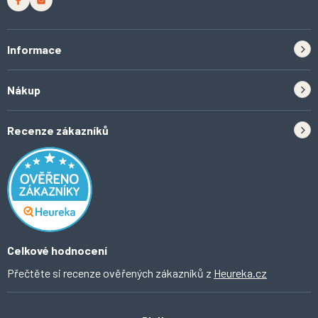
Informace
Zpětný odběr elektrozařízení a baterií
Nákup
Kontakt
Doprava
Tipy do kuchyně
Recenze zákazníků
Odstoupení od smlouvy
Inspirace a trendy
Obchodní podmínky
Domácí vychytávky
Ochrana osobních údajů
O Ahomi
Celkové hodnocení
Přečtěte si recenze ověřených zákazníků z
Heureka.cz