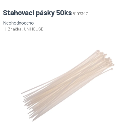
Stahovací pásky 50ks
8107347
Průměrné
Neohodnoceno
hodnocení
Značka:
UNIHOUSE
produktu
je
0,0
z
5
hvězdiček.