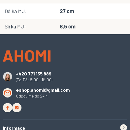
Délka MJ
:
27 cm
Šířka MJ
:
8,5 cm
Z
á
p
a
t
í
+420 771 155 889
(Po-Pá: 8:00 - 16:00)
eshop.ahomi@gmail.com
Odpovíme do 24 h
Informace