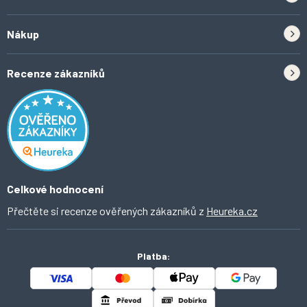
Zpětný odběr elektrozařízení a baterií
Nákup
Kontakt
Doprava
Tipy do kuchyně
Recenze zákazníků
Odstoupení od smlouvy
Inspirace a trendy
Obchodní podmínky
Domácí vychytávky
Ochrana osobních údajů
O Ahomi
Celkové hodnocení
Přečtěte si recenze ověřených zákazníků z
Heureka.cz
Platba: