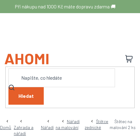
Přejít
Při nákupu nad 1000 Kč máte dopravu zdarma 🚚
na
obsah
N
K
Hledat
Nářadí
Štětce
Štětec na
Domů
Zahrada a
Nářadí
na malování
zednické
malování 2 ks
nářadí