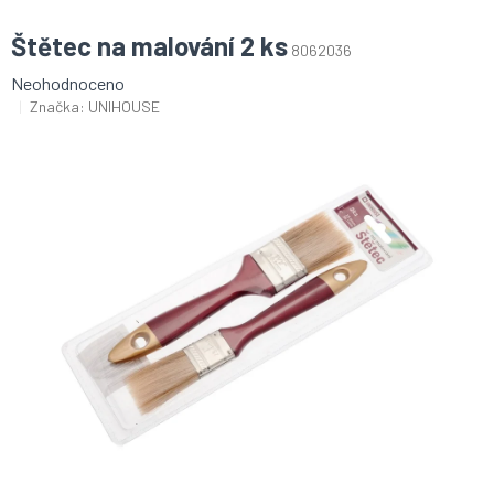
Štětec na malování 2 ks
8062036
Průměrné
Neohodnoceno
hodnocení
Značka:
UNIHOUSE
produktu
je
0,0
z
5
hvězdiček.