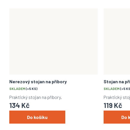
Nerezový stojan na příbory
Stojan na př
SKLADEM
(>5 KS)
SKLADEM
(>5 K
Praktický stojan na příbory.
Praktický stoj
134 Kč
119 Kč
Do košíku
Do 