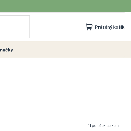
NÁKUPNÍ
Prázdný košík
KOŠÍK
načky
11
položek celkem