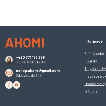
Z
Informace
á
p
a
Zpětný odběr e
+420 771 155 889
t
Kontakt
(Po-Pá: 8:00 - 16:00)
í
Tipy do kuch
eshop.ahomi@gmail.com
Odpovíme do 24 h
Inspirace a t
Domácí vychy
O Ahomi