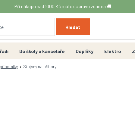
Při nákupu nad 1000 Kč máte dopravu zdarma 🚚
Hledat
řadí
Do školy a kanceláře
Doplňky
Elektro
Z
příborníky
Stojany na příbory