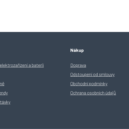
O
v
l
á
d
Nákup
a
c
í
lektrozařízení a baterií
Doprava
p
Odstoupení od smlouvy
r
v
yně
Obchodní podmínky
k
y
rendy
Ochrana osobních údajů
v
távky
ý
p
i
s
u