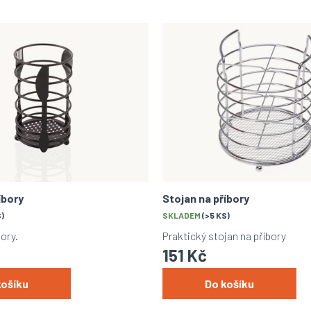
íbory
Stojan na příbory
S)
SKLADEM
(>5 KS)
ory.
Praktický stojan na příbory
151 Kč
košíku
Do košíku