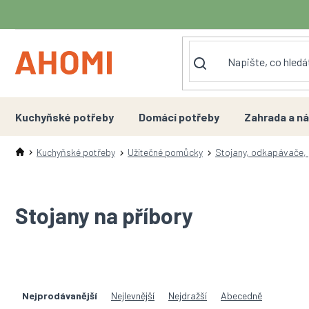
Přejít
na
obsah
Kuchyňské potřeby
Domácí potřeby
Zahrada a ná
Kuchyňské potřeby
Užitečné pomůcky
Stojany, odkapávače, 
Stojany na příbory
Ř
a
Nejprodávanější
Nejlevnější
Nejdražší
Abecedně