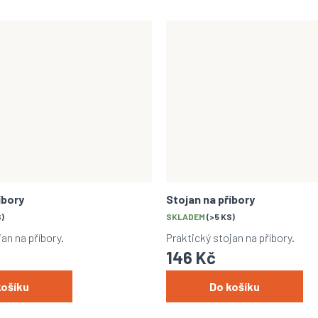
íbory
Stojan na příbory
S)
SKLADEM
(>5 KS)
an na příbory.
Praktický stojan na příbory.
146 Kč
košíku
Do košíku