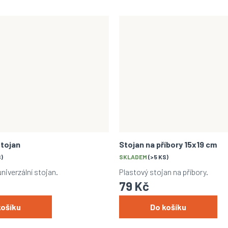
stojan
Stojan na příbory 15x19 cm
S)
SKLADEM
(>5 KS)
iverzální stojan.
Plastový stojan na příbory.
79 Kč
košíku
Do košíku