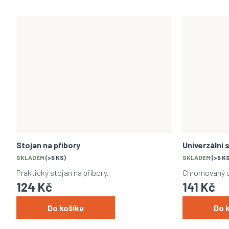
Stojan na příbory
Univerzální 
SKLADEM
(>5 KS)
SKLADEM
(>5 K
Praktický stojan na příbory.
Chromovaný un
124 Kč
141 Kč
Do košíku
Do 