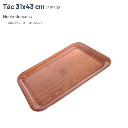
Tác 31x43 cm
2315608
Průměrné
Neohodnoceno
hodnocení
Značka:
Smartcook
produktu
je
0,0
z
5
hvězdiček.