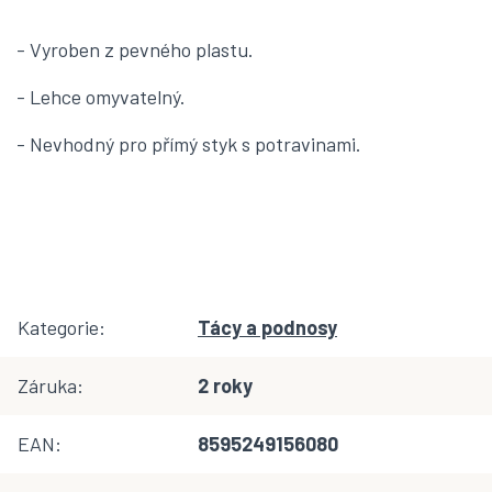
- Vyroben z pevného plastu.
- Lehce omyvatelný.
- Nevhodný pro přímý styk s potravinami.
Kategorie
:
Tácy a podnosy
Záruka
:
2 roky
EAN
:
8595249156080