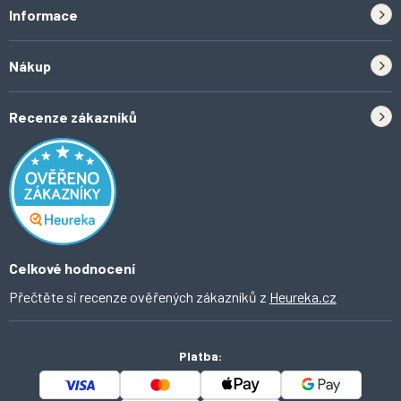
Informace
Zpětný odběr elektrozařízení a baterií
Nákup
Kontakt
Doprava
Tipy do kuchyně
Recenze zákazníků
Odstoupení od smlouvy
Inspirace a trendy
Obchodní podmínky
Domácí vychytávky
Ochrana osobních údajů
O Ahomi
Celkové hodnocení
Přečtěte si recenze ověřených zákazníků z
Heureka.cz
Platba: