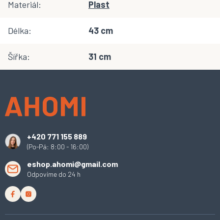
Materiál
:
Plast
Délka
:
43 cm
Šířka
:
31 cm
Z
á
p
a
t
í
+420 771 155 889
(Po-Pá: 8:00 - 16:00)
eshop.ahomi@gmail.com
Odpovíme do 24 h