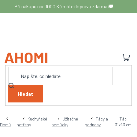
Přejít
Při nákupu nad 1000 Kč máte dopravu zdarma 🚚
na
obsah
N
K
Hledat
Kuchyňské
Užitečné
Tácy a
Tác
Domů
potřeby
pomůcky
podnosy
31x43 cm