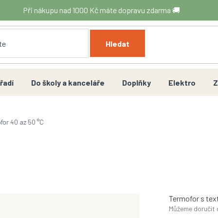
Při nákupu nad 1000 Kč máte dopravu zdarma 🚚
Hledat
řadí
Do školy a kanceláře
Doplňky
Elektro
Z
for 40 az 50 °C
Termofor s tex
Můžeme doručit 