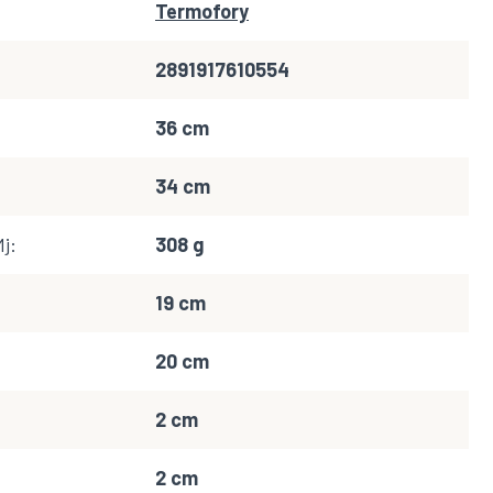
Termofory
2891917610554
36 cm
34 cm
Mj
:
308 g
19 cm
20 cm
2 cm
2 cm