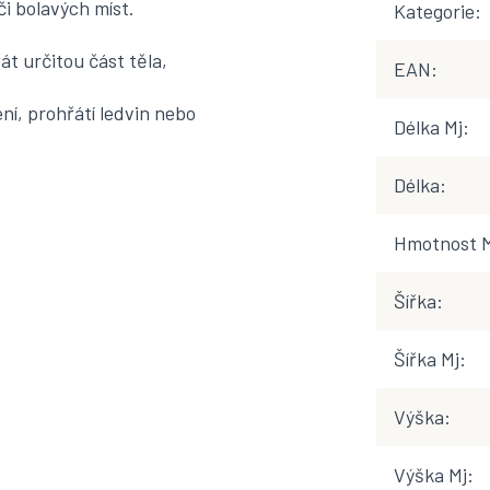
či bolavých míst.
Kategorie
:
át určitou část těla,
EAN
:
ní, prohřátí ledvin nebo
Délka Mj
:
Délka
:
Hmotnost 
Šířka
:
Šířka Mj
:
Výška
:
Výška Mj
: