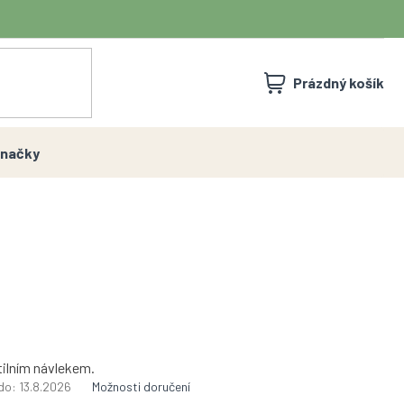
NÁKUPNÍ
Prázdný košík
KOŠÍK
načky
tilním návlekem.
do:
13.8.2026
Možnosti doručení