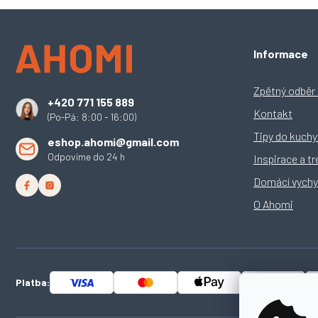
Z
Informace
á
p
a
Zpětný odběr e
+420 771 155 889
t
Kontakt
(Po-Pá: 8:00 - 16:00)
í
Tipy do kuch
eshop.ahomi@gmail.com
Odpovíme do 24 h
Inspirace a t
Domácí vychy
O Ahomi
Platba: