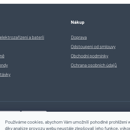
Nákup
lektrozařízení a baterií
Doprava
Odstoupení od smlouvy
yně
Obchodní podmínky
rendy
Ochrana osobních údajů
távky
Používáme cookies, abychom Vám umožnili pohodlné prohlížení 
díky analýze provozu webu neustále zlepšovali jeho funkce, výko