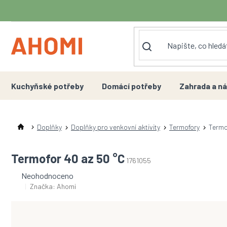
Přejít
na
obsah
Kuchyňské potřeby
Domácí potřeby
Zahrada a ná
Doplňky
Doplňky pro venkovní aktivity
Termofory
Termo
Termofor 40 az 50 °C
1761055
Průměrné
Neohodnoceno
hodnocení
Značka:
Ahomi
produktu
je
0,0
z