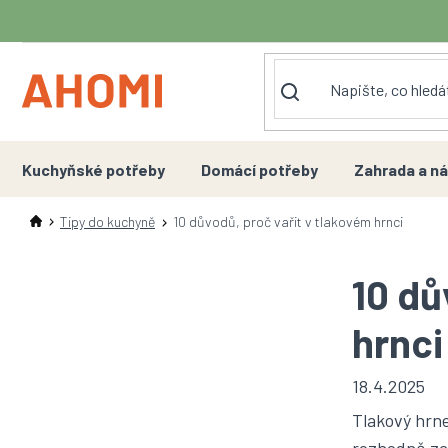
Přejít
na
obsah
Kuchyňské potřeby
Domácí potřeby
Zahrada a ná
Tipy do kuchyně
10 důvodů, proč vařit v tlakovém hrnci
10 dů
hrnci
18.4.2025
Tlakový hrne