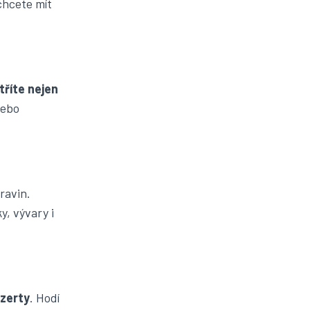
chcete mít
tříte nejen
nebo
ravin.
y, vývary i
ezerty
. Hodí