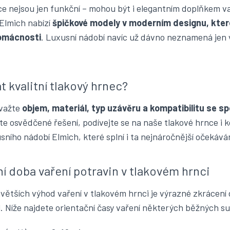
e nejsou jen funkční – mohou být i elegantním doplňkem v
Elmich nabízí
špičkové modely v moderním designu, kte
omácnosti
. Luxusní nádobí navíc už dávno neznamená jen v
t kvalitní tlakový hrnec?
zvažte
objem, materiál, typ uzávěru a kompatibilitu se 
e osvědčené řešení, podívejte se na naše
tlakové hrnce
i 
usního nádobí Elmich
, které splní i ta nejnáročnější očekáván
í doba vaření potravin v tlakovém hrnci
větších výhod vaření v tlakovém hrnci je výrazné zkrácení
el. Níže najdete orientační časy vaření některých běžných su