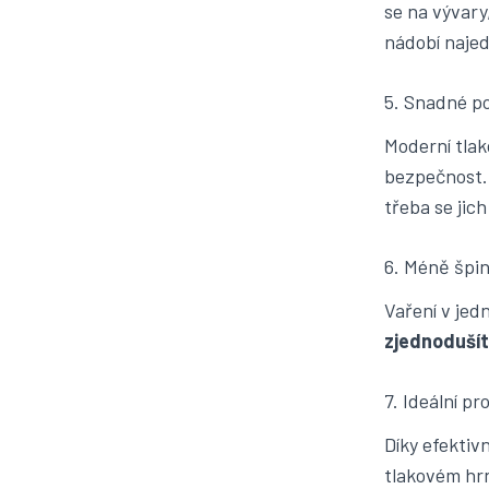
se na vývary
nádobí najedn
5. Snadné po
Moderní tlak
bezpečnost.
třeba se jic
6. Méně špi
Vaření v jed
zjednodušíte
7. Ideální p
Díky efektiv
tlakovém hrn