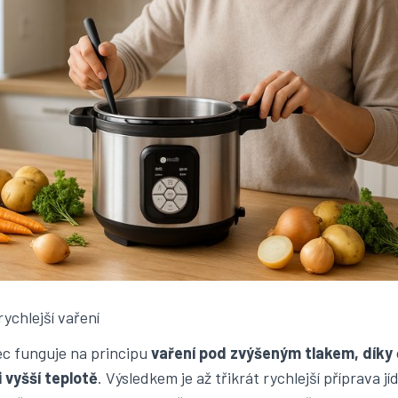
 rychlejší vaření
ec funguje na principu
vaření pod zvýšeným tlakem, díky
i vyšší teplotě
. Výsledkem je až třikrát rychlejší příprava j