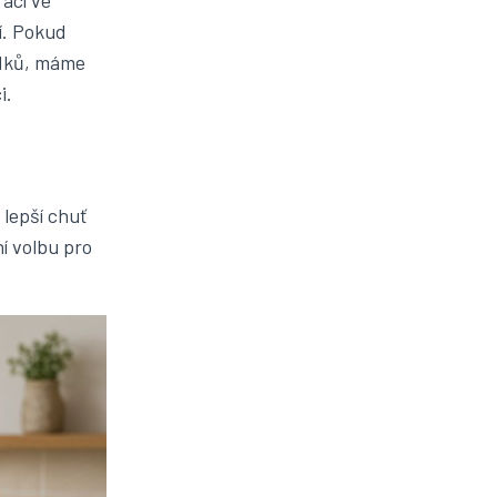
rací ve
í. Pokud
edků, máme
i.
 lepší chuť
ní volbu pro