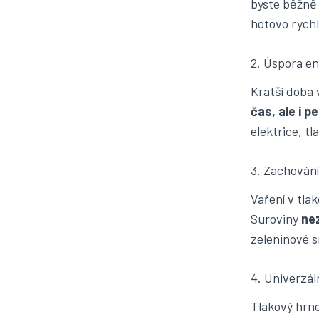
byste běžně 
hotovo rychl
2. Úspora en
Kratší doba 
čas, ale i p
elektrice, t
3. Zachování 
Vaření v tlak
Suroviny
nez
zeleninové s
4. Univerzál
Tlakový hrn