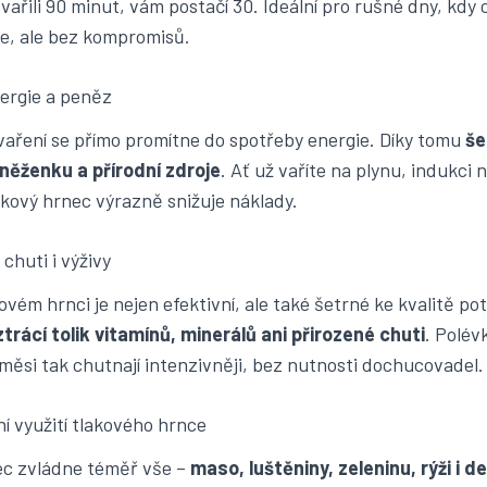
vařili 90 minut, vám postačí 30. Ideální pro rušné dny, kdy 
e, ale bez kompromisů.
ergie a peněz
vaření se přímo promítne do spotřeby energie. Díky tomu
še
eněženku a přírodní zdroje
. Ať už vaříte na plynu, indukci 
lakový hrnec výrazně snižuje náklady.
chuti i výživy
ovém hrnci je nejen efektivní, ale také šetrné ke kvalitě pot
trácí tolik vitamínů, minerálů ani přirozené chuti
. Polévk
měsi tak chutnají intenzivněji, bez nutnosti dochucovadel.
ní využití tlakového hrnce
ec zvládne téměř vše –
maso, luštěniny, zeleninu, rýži i d