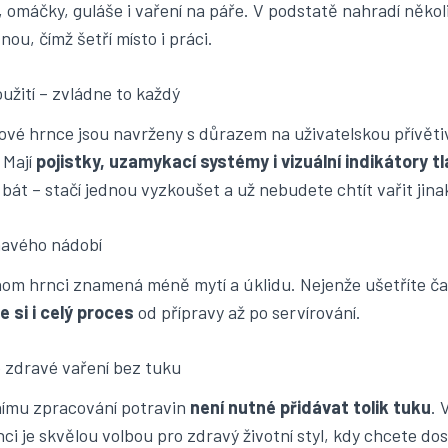
, omáčky, guláše i vaření na páře. V podstatě nahradí někol
ou, čímž šetří místo i práci.
užití – zvládne to každý
ové hrnce jsou navrženy s důrazem na uživatelskou přívěti
 Mají
pojistky, uzamykací systémy i vizuální indikátory t
h bát – stačí jednou vyzkoušet a už nebudete chtít vařit jina
navého nádobí
nom hrnci znamená méně mytí a úklidu. Nejenže ušetříte ča
 si i celý proces
od přípravy až po servírování.
ro zdravé vaření bez tuku
nímu zpracování potravin
není nutné přidávat tolik tuku
. 
ci je skvělou volbou pro zdravý životní styl, kdy chcete d