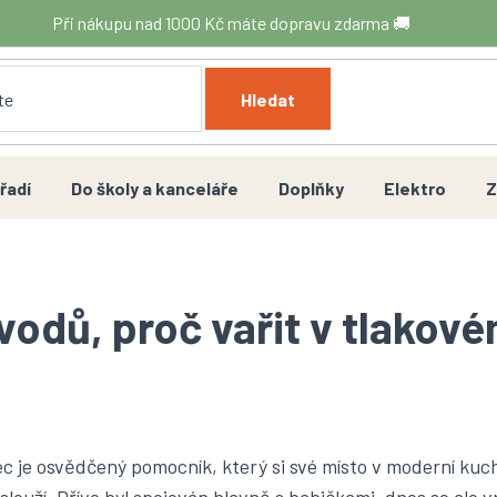
Při nákupu nad 1000 Kč máte dopravu zdarma 🚚
Hledat
řadí
Do školy a kanceláře
Doplňky
Elektro
Z
vodů, proč vařit v tlakov
c je osvědčený pomocník, který si své místo v moderní kuc