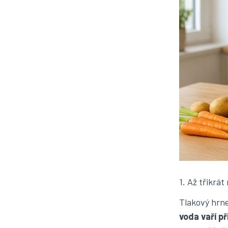
1. Až třikrát
Tlakový hrn
voda vaří př