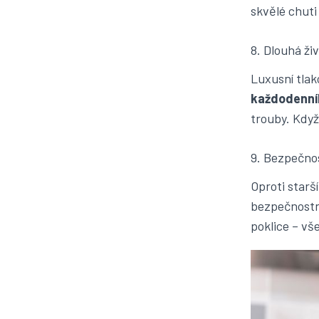
skvělé chuti
8. Dlouhá živ
Luxusní tlak
každodenní
trouby. Když 
9. Bezpečno
Oproti star
bezpečnostní
poklice – vš