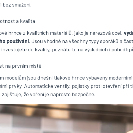
 i bez smažení.
otnost a kvalita
ové hrnce z kvalitních materiálů, jako je nerezová ocel,
vyd
ho používání
. Jsou vhodné na všechny typy sporáků a čast
investujete do kvality, poznáte to na výsledcích i pohodlí př
st na prvním místě
ším modelům jsou dnešní tlakové hrnce vybaveny moderními
mi prvky. Automatické ventily, pojistky proti otevření při tl
e zajišťuje, že vaření je naprosto bezpečné.