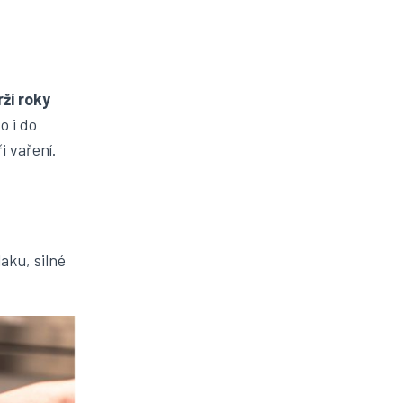
rží roky
o i do
i vaření.
aku, silné