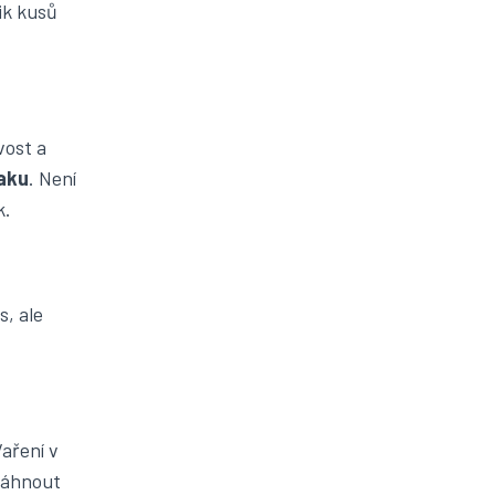
ik kusů
vost a
laku
. Není
k.
s, ale
Vaření v
osáhnout