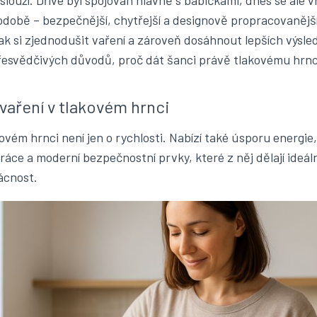
louží. Dříve byl spojován hlavně s babičkami, dnes se ale v
době – bezpečnější, chytřejší a designově propracovanějš
jak si zjednodušit vaření a zároveň dosáhnout lepších výsl
řesvědčivých důvodů, proč dát šanci právě tlakovému hrnc
vaření v tlakovém hrnci
kovém hrnci není jen o rychlosti. Nabízí také úsporu energie,
práce a moderní bezpečnostní prvky, které z něj dělají ideál
ácnost.