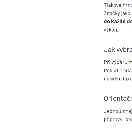
Tlakové hrnc
Značky jako 
do každé d
výkon.
Jak vybra
Při výběru 
Pokud hledát
nabídku
lux
Orientačn
Jednou z nej
přípravy jíd