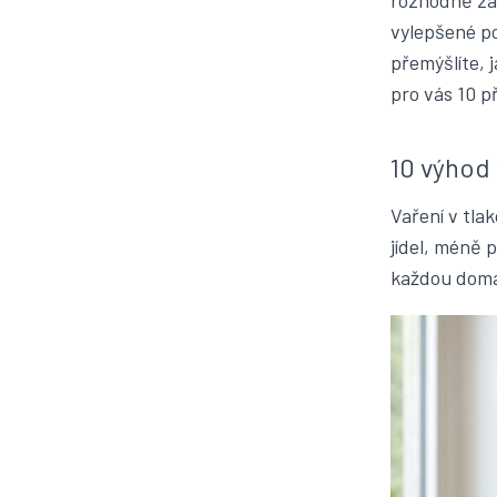
rozhodně zas
vylepšené po
přemýšlíte, 
pro vás 10 p
10 výhod 
Vaření v tla
jídel, méně 
každou dom