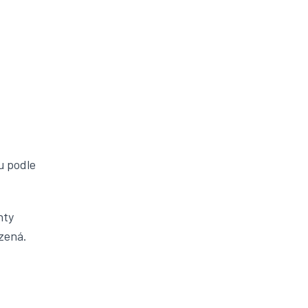
u podle
nty
uzená.