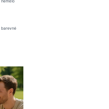
m nemělo
o barevné