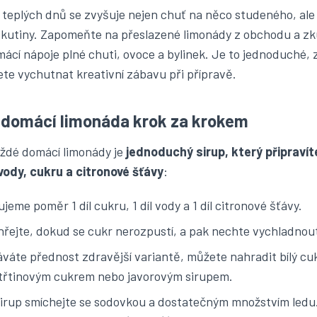
teplých dnů se zvyšuje nejen chuť na něco studeného, ale 
kutiny. Zapomeňte na přeslazené limonády z obchodu a zku
mácí nápoje plné chuti, ovoce a bylinek. Je to jednoduché, 
ete vychutnat kreativní zábavu při přípravě.
 domácí limonáda krok za krokem
ždé domácí limonády je
jednoduchý sirup, který připravít
ody, cukru a citronové šťávy
:
eme poměr 1 díl cukru, 1 díl vody a 1 díl citronové šťávy.
řejte, dokud se cukr nerozpustí, a pak nechte vychladnou
váte přednost zdravější variantě, můžete nahradit bílý cuk
řtinovým cukrem nebo javorovým sirupem.
irup smíchejte se sodovkou a dostatečným množstvím ledu.