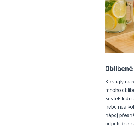
Oblíbené 
Koktejly nej
mnoho oblíbe
kostek ledu 
nebo nealkoh
nápoj přesně
odpoledne na