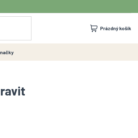
NÁKUPNÍ
Prázdný košík
KOŠÍK
načky
ravit