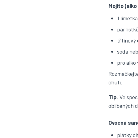
Mojito (alko
1 limetka
pár lístk
třtinový
soda neb
pro alko 
Rozmačkejte 
chuti.
Tip
: Ve spe
oblíbených d
Ovocná san
plátky c