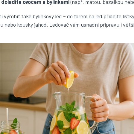
y
doladíte ovocem a bylinkami
(např. mátou, bazalkou nebo
i vyrobit také bylinkový led – do
forem na led
přidejte lístk
nu nebo kousky jahod. Ledovač vám usnadní přípravu i větš