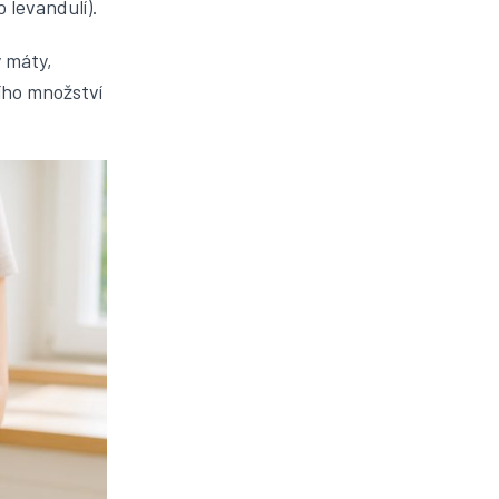
 levandulí).
y máty,
ího množství