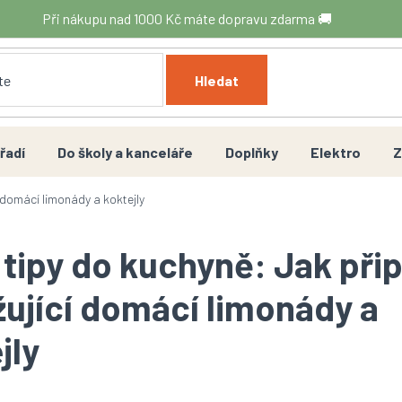
Při nákupu nad 1000 Kč máte dopravu zdarma 🚚
Hledat
řadí
Do školy a kanceláře
Doplňky
Elektro
Z
í domácí limonády a koktejly
 tipy do kuchyně: Jak přip
ující domácí limonády a
jly