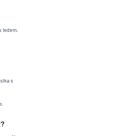
s ledem.
sika s
e.
t?