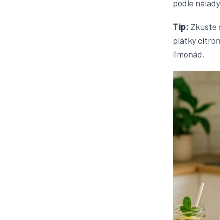
podle nálad
Tip:
Zkuste s
plátky citro
limonád.