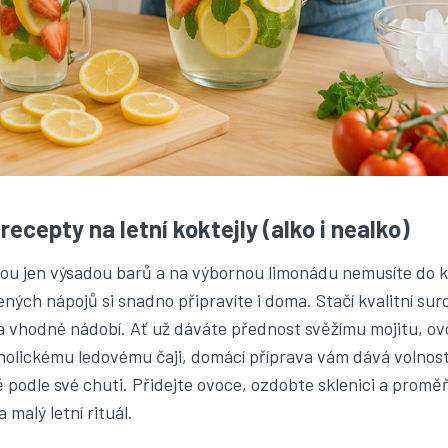
recepty na letní koktejly (alko i nealko)
sou jen výsadou barů a na výbornou limonádu nemusíte do 
ných nápojů si snadno připravíte i doma. Stačí kvalitní suro
a vhodné nádobí. Ať už dáváte přednost svěžímu mojitu, ov
olickému ledovému čaji, domácí příprava vám dává volnost 
 podle své chuti. Přidejte ovoce, ozdobte sklenici a prom
 malý letní rituál.