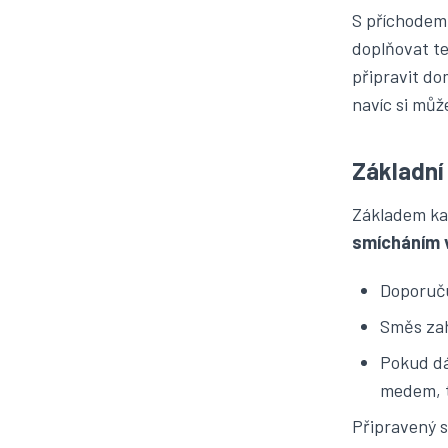
S příchodem 
doplňovat te
připravit do
navíc si můž
Základní
Základem ka
smícháním v
Doporučuj
Směs zah
Pokud dá
medem, t
Připravený s