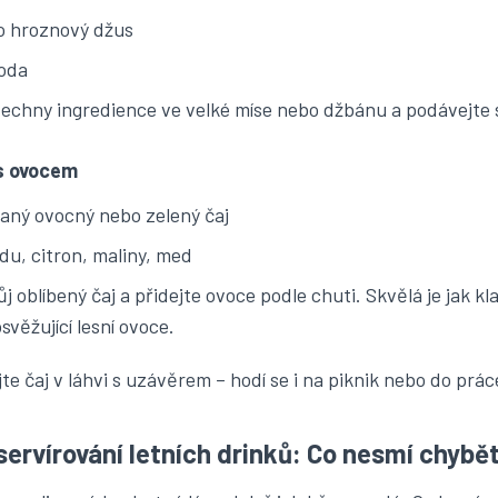
o hroznový džus
voda
echny ingredience ve velké míse nebo džbánu a podávejte 
 s ovocem
aný ovocný nebo zelený čaj
du, citron, maliny, med
j oblíbený čaj a přidejte ovoce podle chuti. Skvělá je jak kla
osvěžující lesní ovoce.
te čaj v láhvi s uzávěrem – hodí se i na piknik nebo do prác
servírování letních drinků: Co nesmí chybě