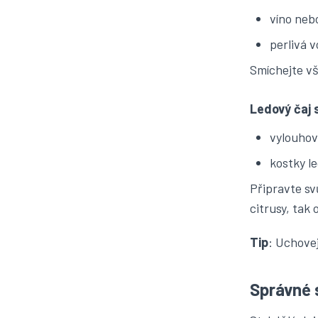
víno neb
perlivá 
Smíchejte vš
Ledový čaj
vylouhov
kostky le
Připravte svů
citrusy, tak 
Tip
: Uchovej
Správné 