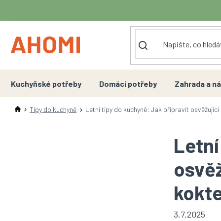
Přejít
na
obsah
Kuchyňské potřeby
Domácí potřeby
Zahrada a ná
Tipy do kuchyně
Letní tipy do kuchyně: Jak připravit osvěžujíc
Letní
osvěž
kokte
3.7.2025