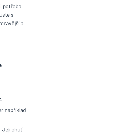
i potřeba
ste si
zdravější a
e
t.
r například
 Její chuť