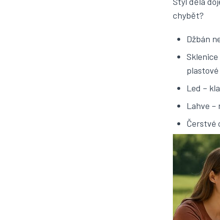
Styl dělá do
chybět?
Džbán ne
Sklenice
plastové
Led – kla
Lahve
– 
Čerstvé o