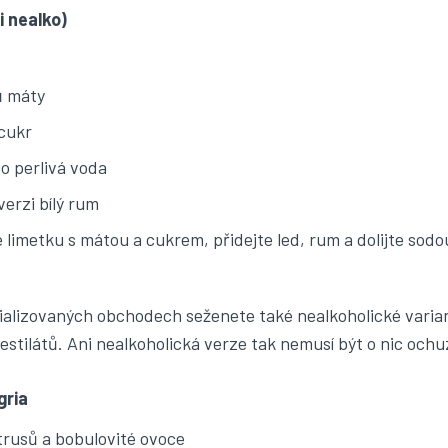
 i nealko)
ů máty
 cukr
o perlivá voda
verzi bílý rum
limetku s mátou a cukrem, přidejte led, rum a dolijte sodo
cializovaných obchodech seženete také nealkoholické varia
estilátů. Ani nealkoholická verze tak nemusí být o nic och
gria
itrusů a bobulovité ovoce