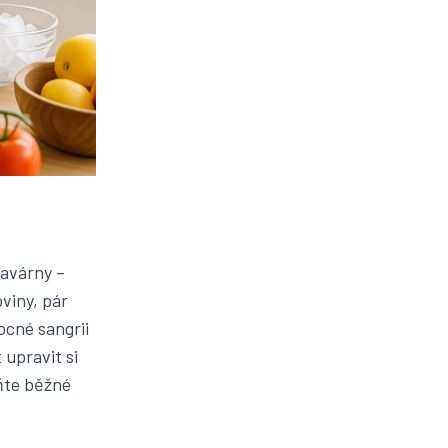
kavárny –
viny, pár
ocné sangrii
upravit si
ěňte běžné