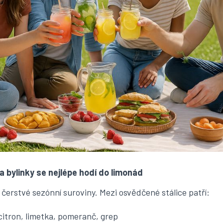
a bylinky se nejlépe hodí do limonád
u čerstvé sezónní suroviny. Mezi osvědčené stálice patří:
 citron, limetka, pomeranč, grep