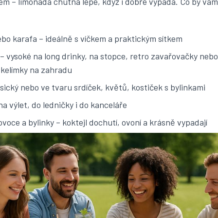
jem – limonáda chutná lépe, když i dobře vypadá. Co by vá
bo karafa
– ideálně s víčkem a praktickým sítkem
– vysoké na long drinky, na stopce, retro zavařovačky neb
 kelímky na zahradu
sický nebo ve tvaru srdíček, květů, kostiček s bylinkami
na výlet, do ledničky i do kanceláře
voce a bylinky – koktejl dochutí, ovoní a krásně vypadají