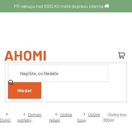
Přejít
Při nákupu nad 1000 Kč máte dopravu zdarma 🚚
na
obsah
N
K
Hledat
Domácí
Úložná
Úložné
Úložný box
Domů
potřeby
řešení
boxy
300ml