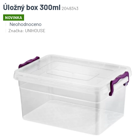
Úložný box 300ml
2048343
NOVINKA
Průměrné
Neohodnoceno
hodnocení
Značka:
UNIHOUSE
produktu
je
0,0
z
5
hvězdiček.