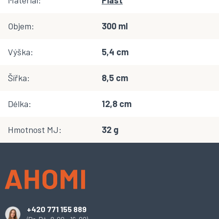
Materiál
:
Plast
Objem
:
300 ml
Výška
:
5,4 cm
Šířka
:
8,5 cm
Délka
:
12,8 cm
Hmotnost MJ
:
32 g
Z
á
p
a
t
í
+420 771 155 889