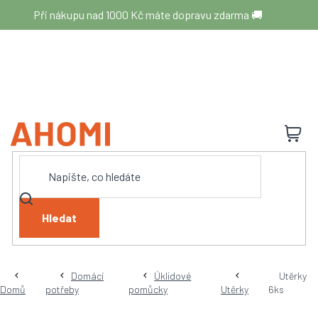
Přejít
Při nákupu nad 1000 Kč máte dopravu zdarma 🚚
na
obsah
N
K
Hledat
Domácí
Úklidové
Utěrky
Domů
potřeby
pomůcky
Utěrky
6ks