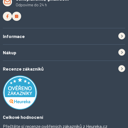
Odpovíme do 24 h
Informace
Zpětný odběr elektrozařízení a baterií
Nákup
Kontakt
Doprava
Tipy do kuchyně
Recenze zákazníků
Odstoupení od smlouvy
Inspirace a trendy
Obchodní podmínky
Domácí vychytávky
Ochrana osobních údajů
O Ahomi
Celkové hodnocení
Přečtěte si recenze ověřených zákazníků z
Heureka.cz