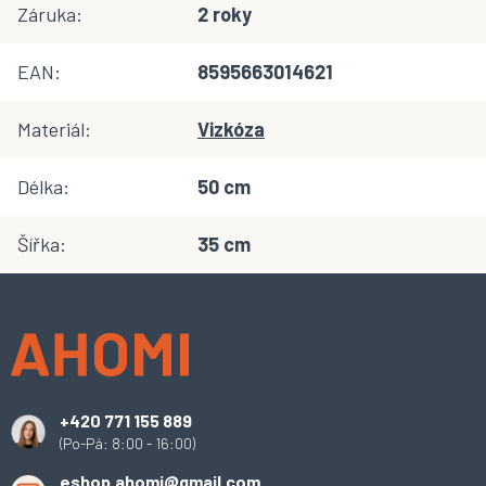
Záruka
:
2 roky
EAN
:
8595663014621
Materiál
:
Vizkóza
Délka
:
50 cm
Šířka
:
35 cm
Z
á
p
a
t
í
+420 771 155 889
(Po-Pá: 8:00 - 16:00)
eshop.ahomi@gmail.com