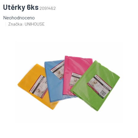
Utěrky 6ks
2091462
Průměrné
Neohodnoceno
hodnocení
Značka:
UNIHOUSE
produktu
je
0,0
z
5
hvězdiček.